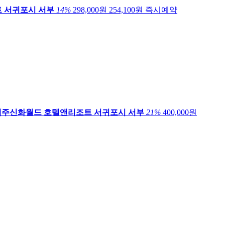
트
서귀포시 서부
14
%
298,000원
254,100
원
즉시예약
제주신화월드 호텔앤리조트
서귀포시 서부
21
%
400,000원