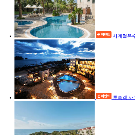
사계절온수
투숙객 사