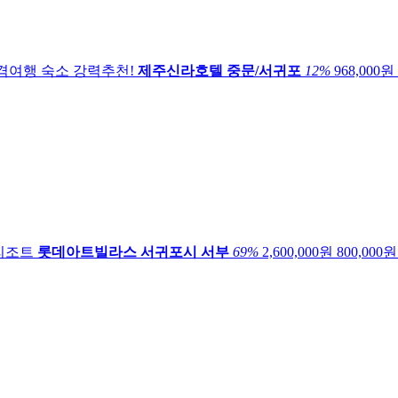
격여행 숙소 강력추천!
제주신라호텔
중문/서귀포
12
%
968,000원
리조트
롯데아트빌라스
서귀포시 서부
69
%
2,600,000원
800,000
원