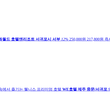
화월드 호텔앤리조트
서귀포시 서부
12
%
250,000원
217,800
원
즉
속에서 즐기는 웰니스 프리미엄 호텔
WE호텔 제주
중문/서귀포