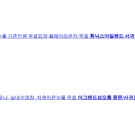
풀 기준인원 무료입장,플레이라운지 무료
휘닉스아일랜드
서귀
우나, 실내수영장, 자쿠지온수풀 무료
더그랜드섬오름
중문/서귀