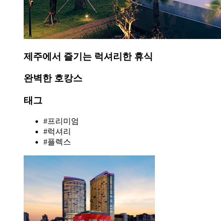
제주에서 즐기는 럭셔리한 휴식
완벽한 호캉스
태그
#프리미엄
#럭셔리
#플렉스