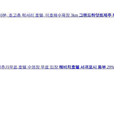
0분, 초고층 럭셔리 호텔, 이호해수욕장 3km
그랜드하얏트제주
인원추가무료,호텔 수영장 무료 입장
해비치호텔
서귀포시 동부
29