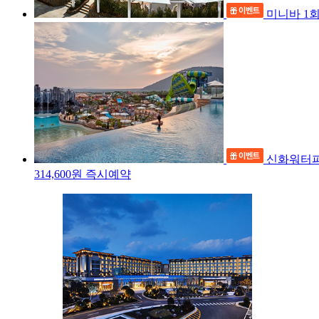
미니바 1회
신화워터파크
314,600
원
즉시예약