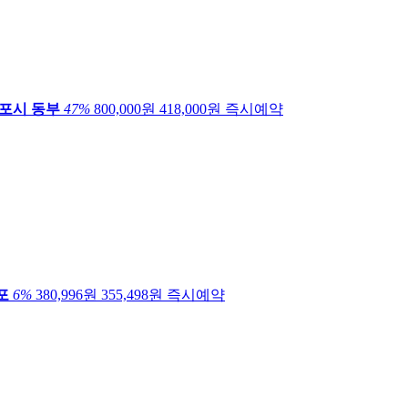
포시 동부
47
%
800,000원
418,000
원
즉시예약
포
6
%
380,996원
355,498
원
즉시예약