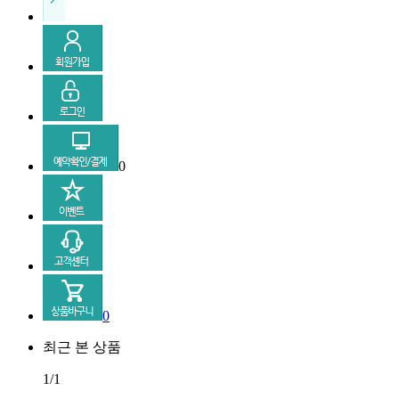
0
0
최근 본 상품
1/1