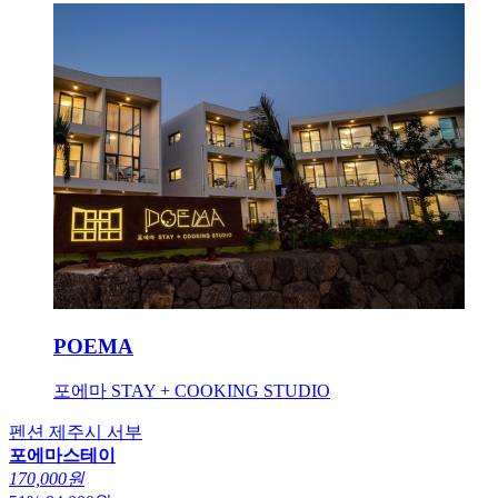
POEMA
포에마 STAY + COOKING STUDIO
펜션
제주시 서부
포에마스테이
170,000원