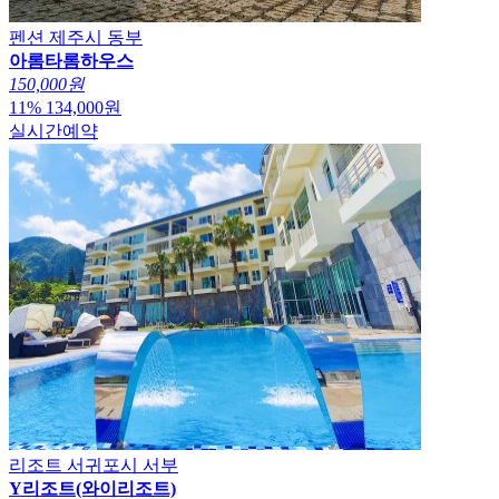
펜션
제주시 동부
아롬타롬하우스
150,000원
11
%
134,000
원
실시간예약
리조트
서귀포시 서부
Y리조트(와이리조트)