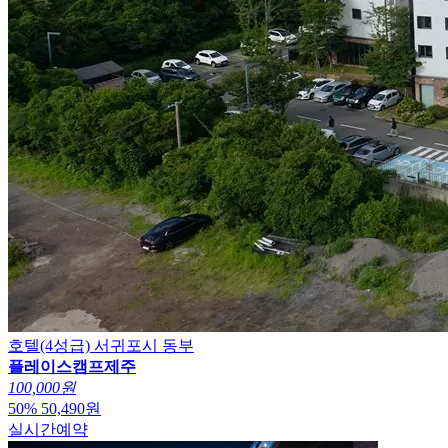
호텔(4성급)
서귀포시 동부
플레이스캠프제주
100,000원
50
%
50,490
원
실시간예약