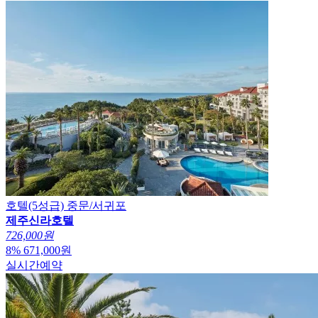
호텔(5성급)
중문/서귀포
제주신라호텔
726,000원
8
%
671,000
원
실시간예약