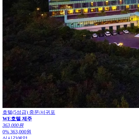
호텔(5성급)
중문/서귀포
WE호텔 제주
363,000원
0
%
363,000
원
실시간예약