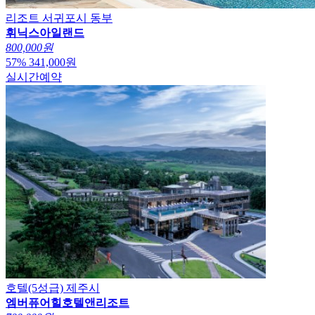
리조트
서귀포시 동부
휘닉스아일랜드
800,000원
57
%
341,000
원
실시간예약
호텔(5성급)
제주시
엠버퓨어힐호텔앤리조트