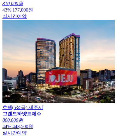
310,000원
43
%
177,000
원
실시간예약
호텔(5성급)
제주시
그랜드하얏트제주
800,000원
44
%
448,500
원
실시간예약