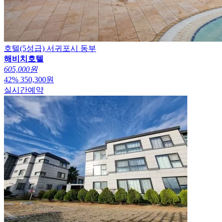
호텔(5성급)
서귀포시 동부
해비치호텔
605,000원
42
%
350,300
원
실시간예약