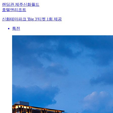
랜딩관 제주신화월드
호텔앤리조트
신화테마파크 'Big 3'티켓 1회 제공
특전