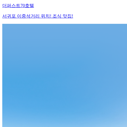
더퍼스트70호텔
서귀포 이중석거리 위치! 조식 맛집!