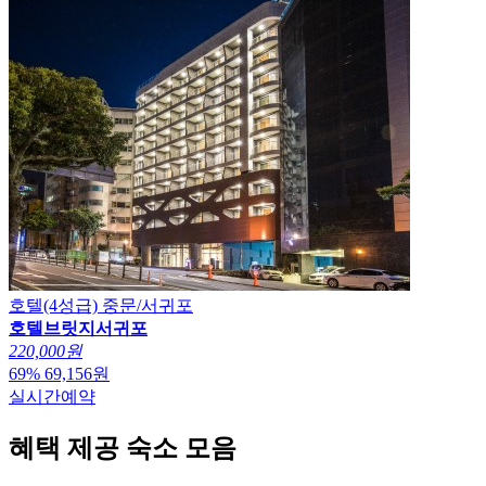
호텔(4성급)
중문/서귀포
호텔브릿지서귀포
220,000원
69
%
69,156
원
실시간예약
혜택 제공 숙소 모음