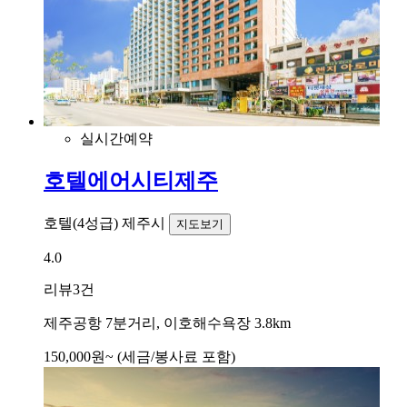
실시간예약
호텔에어시티제주
호텔(4성급)
제주시
지도보기
4.0
리뷰
3건
제주공항 7분거리, 이호해수욕장 3.8km
150,000
원~
(세금/봉사료 포함)