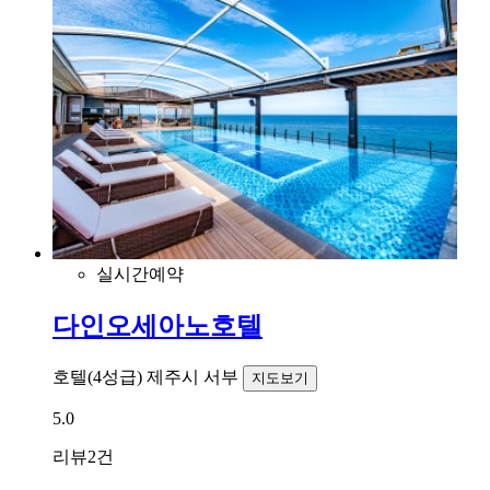
실시간예약
다인오세아노호텔
호텔(4성급)
제주시 서부
지도보기
5.0
리뷰
2건