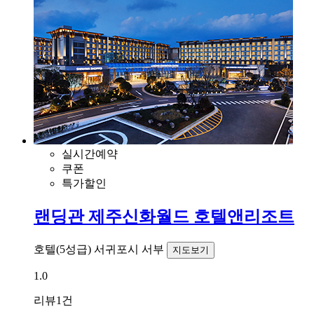
실시간예약
쿠폰
특가할인
랜딩관 제주신화월드 호텔앤리조트
호텔(5성급)
서귀포시 서부
지도보기
1.0
리뷰
1건