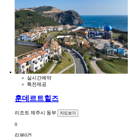
실시간예약
특전제공
훈데르트힐즈
리조트
제주시 동부
지도보기
0
리뷰
0건