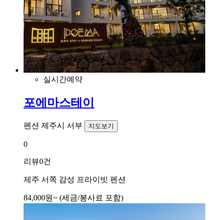
실시간예약
포에마스테이
펜션
제주시 서부
지도보기
0
리뷰
0건
제주 서쪽 감성 프라이빗 펜션
84,000
원~
(세금/봉사료 포함)