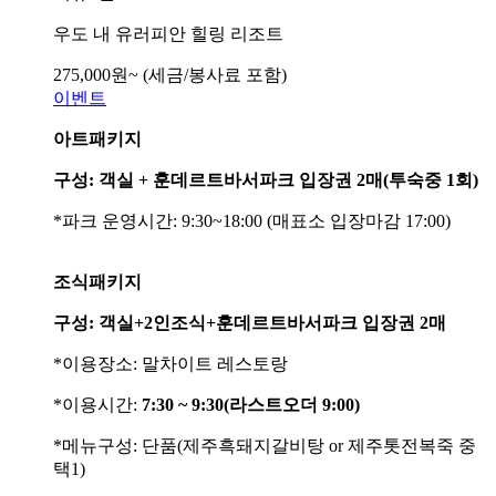
우도 내 유러피안 힐링 리조트
275,000
원~
(세금/봉사료 포함)
이벤트
아트패키지
구성: 객실 + 훈데르트바서파크 입장권 2매(투숙중 1회)
*파크 운영시간: 9:30~18:00 (매표소 입장마감 17:00)
조식패키지
구성:
객실+2인조식+훈데르트바서파크 입장권 2매
*이용장소: 말차이트 레스토랑
*이용시간:
7:30 ~ 9:30(라스트오더 9:00)
*메뉴구성: 단품(제주흑돼지갈비탕 or 제주톳전복죽 중
택1)