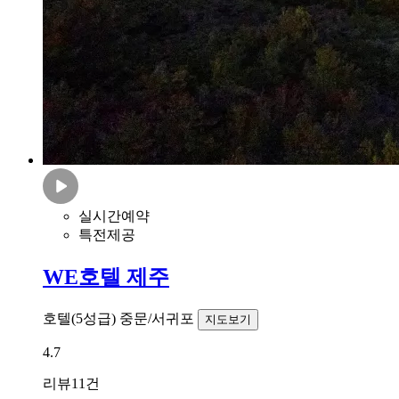
실시간예약
특전제공
WE호텔 제주
호텔(5성급)
중문/서귀포
지도보기
4.7
리뷰
11건