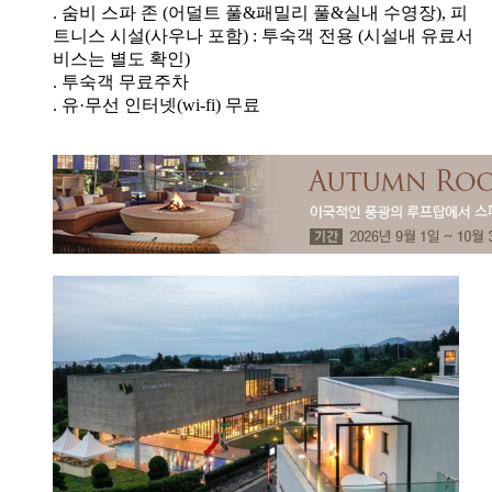
. 숨비 스파 존 (어덜트 풀&패밀리 풀&실내 수영장), 피
트니스 시설(사우나 포함) : 투숙객 전용 (시설내 유료서
비스는 별도 확인)
. 투숙객 무료주차
. 유·무선 인터넷(wi-fi) 무료