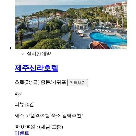
실시간예약
제주신라호텔
호텔(5성급)
중문/서귀포
지도보기
4.8
리뷰
26건
제주 고품격여행 숙소 강력추천!
880,000
원~
(세금 포함)
이벤트