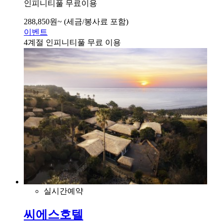
인피니티풀 무료이용
288,850
원~
(세금/봉사료 포함)
이벤트
4계절 인피니티풀 무료 이용
실시간예약
씨에스호텔