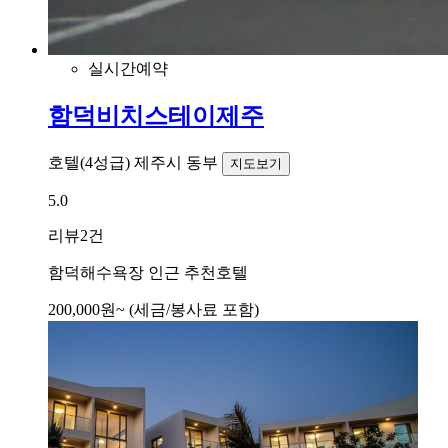
실시간예약
함덕비치스테이제주
호텔(4성급)
제주시 동부
지도보기
5.0
리뷰
2건
함덕해수욕장 인근 추천호텔
200,000
원~
(세금/봉사료 포함)