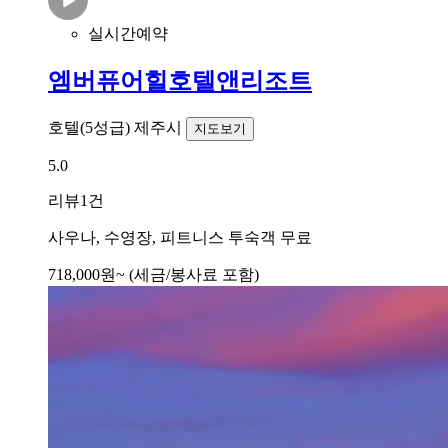
실시간예약
엠버퓨어힐호텔앤리조트
호텔(5성급)
제주시
지도보기
5.0
리뷰
1건
사우나, 수영장, 피트니스 투숙객 무료
718,000
원~
(세금/봉사료 포함)