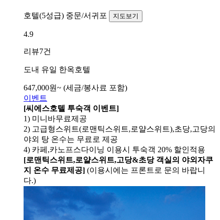
호텔(5성급)
중문/서귀포
지도보기
4.9
리뷰
7건
도내 유일 한옥호텔
647,000
원~
(세금/봉사료 포함)
이벤트
[씨에스호텔 투숙객 이벤트]
1) 미니바무료제공
2) 고급형스위트(로맨틱스위트,로얄스위트),초당,고당의
야외 탕 온수는 무료로 제공
4) 카페,카노프스다이닝 이용시 투숙객 20% 할인적용
[로맨틱스위트,로얄스위트,고당&초당 객실의 야외자쿠
지 온수 무료제공]
(이용시에는 프론트로 문의 바랍니
다.)