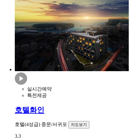
실시간예약
특전제공
호텔화인
호텔(4성급)
중문/서귀포
지도보기
3.3