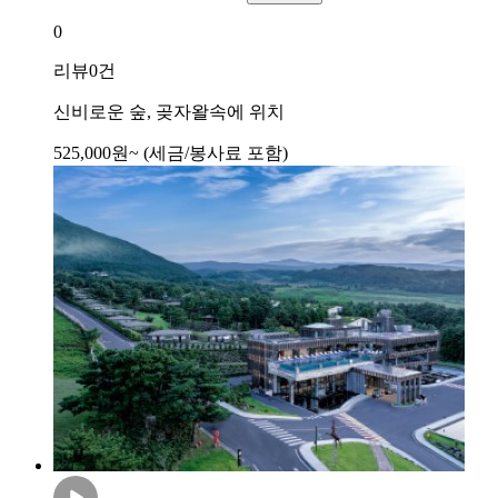
0
리뷰
0건
신비로운 숲, 곶자왈속에 위치
525,000
원~
(세금/봉사료 포함)