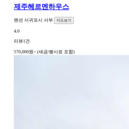
제주헤르멘하우스
펜션
서귀포시 서부
지도보기
4.0
리뷰
1건
570,000
원~
(세금/봉사료 포함)