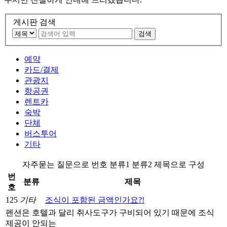
게시판 검색
검색
예약
카드/결제
관광지
항공권
렌트카
숙박
단체
버스투어
기타
자주묻는 질문으로 번호 분류1 분류2 제목으로 구성
번
분류
제목
호
125
기타
조식이 포함된 금액인가요?!
펜션은 호텔과 달리 취사도구가 구비되어 있기 때문에 조식
제공이 안되는