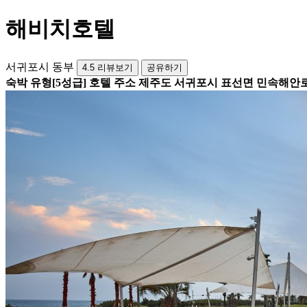
해비치호텔
서귀포시 동부
4.5
리뷰보기
공유하기
숙박 유형
[5성급] 호텔
주소
제주도 서귀포시 표선면 민속해안로 