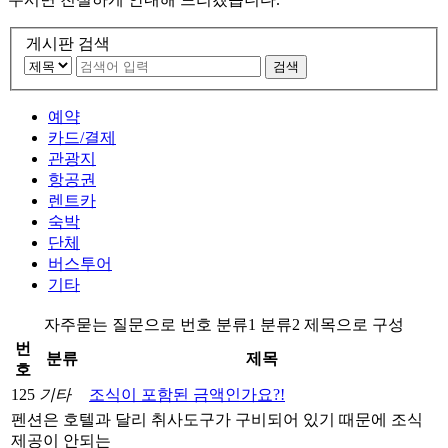
게시판 검색
검색
예약
카드/결제
관광지
항공권
렌트카
숙박
단체
버스투어
기타
자주묻는 질문으로 번호 분류1 분류2 제목으로 구성
번
분류
제목
호
125
기타
조식이 포함된 금액인가요?!
펜션은 호텔과 달리 취사도구가 구비되어 있기 때문에 조식
제공이 안되는