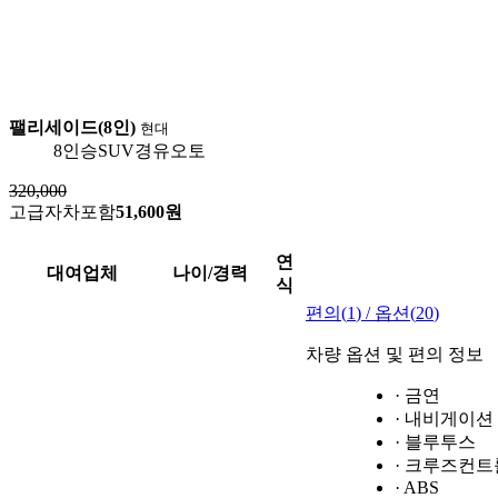
팰리세이드(8인)
현대
8인승
SUV
경유
오토
320,000
고급자차포함
51,600원
연
대여업체
나이/경력
식
편의(
1
) / 옵션(
20
)
차량 옵션 및 편의 정보
· 금연
· 내비게이션
· 블루투스
· 크루즈컨트
· ABS