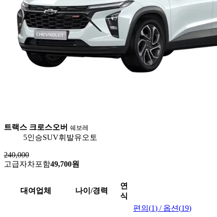
트랙스 크로스오버
쉐보레
5인승
SUV
휘발유
오토
240,000
고급자차포함
49,700원
연
대여업체
나이/경력
식
편의(
1
) / 옵션(
19
)