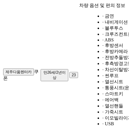
차량 옵션 및 편의 정보
· 금연
· 내비게이션
· 블루투스
· 크루즈컨트
· ABS
· 후방센서
· 후방카메라
· 전방추돌방
· 후측방경고
· 차선이탈방
쿠
제주다움렌터카
만26세/2년이
23
· 썬루프
상
폰
· 열선시트
· 통풍시트(운
· 스마트키
· 에어백
· 열선핸들
· 가죽시트
· 이모빌라이
· USB