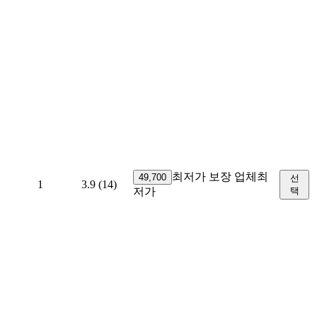
최저가 보장 업체
최
49,700
선
1
3.9
(14)
저가
택