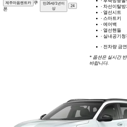
· 후측방충
쿠
제주마음렌트카
만26세/1년이
24
· 차선이탈방
상
폰
· 열선시트
· 스마트키
· 에어백
· 열선핸들
· 실내공기
· 전차량 금연
* 옵션은 실시간 
바랍니다.