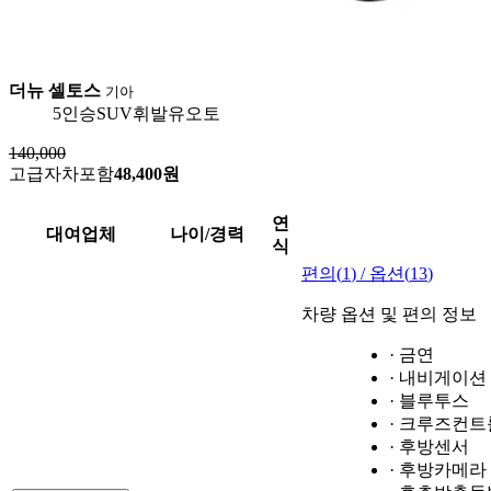
더뉴 셀토스
기아
5인승
SUV
휘발유
오토
140,000
고급자차포함
48,400원
연
대여업체
나이/경력
식
편의(
1
) / 옵션(
13
)
차량 옵션 및 편의 정보
· 금연
· 내비게이션
· 블루투스
· 크루즈컨트
· 후방센서
· 후방카메라