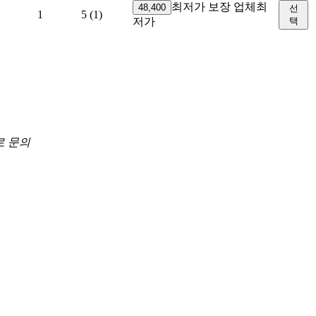
최저가 보장 업체
최
48,400
선
1
5
(1)
저가
택
로 문의