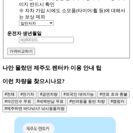
이지 반드시 확인
※ 자차 가입 시에도 소모품(타이어/휠 등)에 대해서
는 보상 제외
운전자 생년월일
가격비교하기
나만 몰랐던 제주도 렌터카 이용 안내 팁
이런 차량을 찾으시나요?
#전체
#전기차
#금연차량
#외국인 대여가능
#연료 초과 환불
#야간인수 무료
#새벽반납 무료
#반려동물 동반 차량
#캠핑카
#제주하면 바다낚시! 낚시용품차량