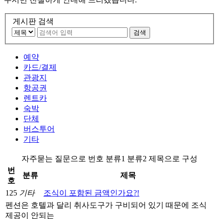
게시판 검색
검색
예약
카드/결제
관광지
항공권
렌트카
숙박
단체
버스투어
기타
자주묻는 질문으로 번호 분류1 분류2 제목으로 구성
번
분류
제목
호
125
기타
조식이 포함된 금액인가요?!
펜션은 호텔과 달리 취사도구가 구비되어 있기 때문에 조식
제공이 안되는