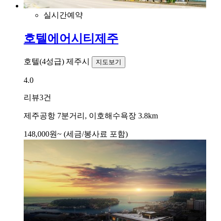
실시간예약
호텔에어시티제주
호텔(4성급)
제주시
지도보기
4.0
리뷰
3건
제주공항 7분거리, 이호해수욕장 3.8km
148,000
원~
(세금/봉사료 포함)