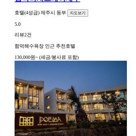
호텔(4성급)
제주시 동부
지도보기
5.0
리뷰
2건
함덕해수욕장 인근 추천호텔
130,000
원~
(세금/봉사료 포함)