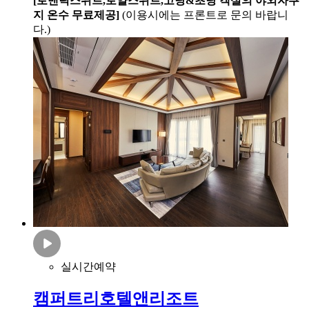
[로맨틱스위트,로얄스위트,고당&초당 객실의 야외자쿠
지 온수 무료제공]
(이용시에는 프론트로 문의 바랍니
다.)
실시간예약
캠퍼트리호텔앤리조트