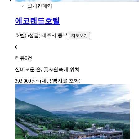
실시간예약
에코랜드호텔
호텔(5성급)
제주시 동부
지도보기
0
리뷰
0건
신비로운 숲, 곶자왈속에 위치
393,000
원~
(세금/봉사료 포함)