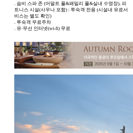
. 숨비 스파 존 (어덜트 풀&패밀리 풀&실내 수영장), 피
트니스 시설(사우나 포함) : 투숙객 전용 (시설내 유료서
비스는 별도 확인)
. 투숙객 무료주차
. 유·무선 인터넷(wi-fi) 무료