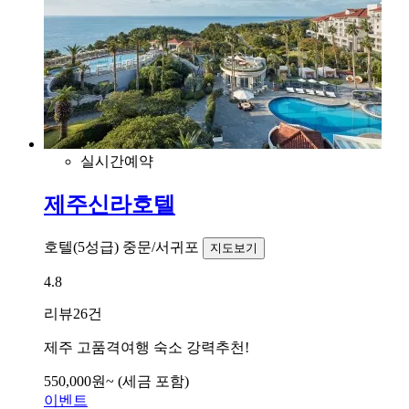
실시간예약
제주신라호텔
호텔(5성급)
중문/서귀포
지도보기
4.8
리뷰
26건
제주 고품격여행 숙소 강력추천!
550,000
원~
(세금 포함)
이벤트