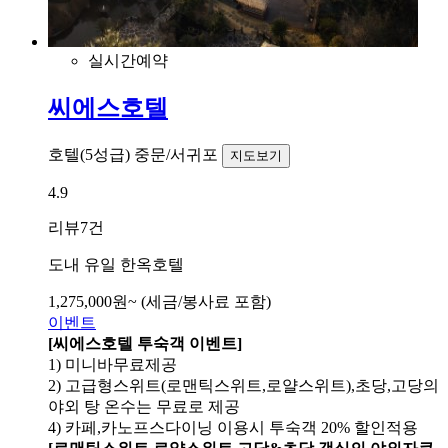
실시간예약
씨에스호텔
호텔(5성급)
중문/서귀포
지도보기
4.9
리뷰
7건
도내 유일 한옥호텔
1,275,000
원~
(세금/봉사료 포함)
이벤트
[씨에스호텔 투숙객 이벤트]
1) 미니바무료제공
2) 고급형스위트(로맨틱스위트,로얄스위트),초당,고당의
야외 탕 온수는 무료로 제공
4) 카페,카노프스다이닝 이용시 투숙객 20% 할인적용