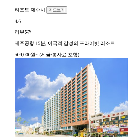
리조트
제주시
지도보기
4.6
리뷰
5건
제주공항 15분, 이국적 감성의 프라이빗 리조트
509,000
원~
(세금/봉사료 포함)