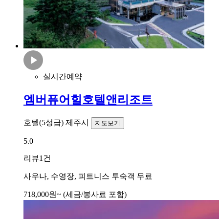
실시간예약
엠버퓨어힐호텔앤리조트
호텔(5성급)
제주시
지도보기
5.0
리뷰
1건
사우나, 수영장, 피트니스 투숙객 무료
718,000
원~
(세금/봉사료 포함)