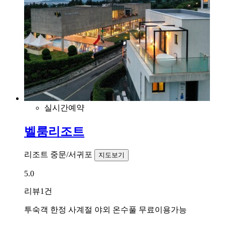
실시간예약
벨룸리조트
리조트
중문/서귀포
지도보기
5.0
리뷰
1건
투숙객 한정 사계절 야외 온수풀 무료이용가능