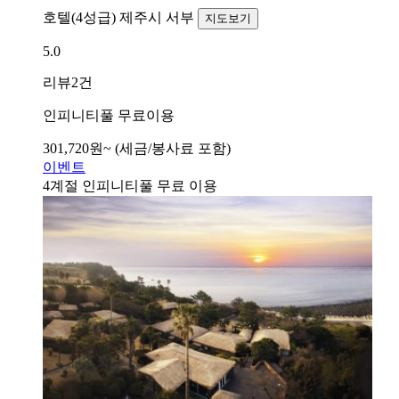
호텔(4성급)
제주시 서부
지도보기
5.0
리뷰
2건
인피니티풀 무료이용
301,720
원~
(세금/봉사료 포함)
이벤트
4계절 인피니티풀 무료 이용