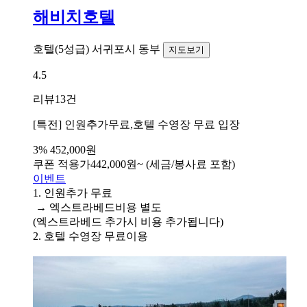
해비치호텔
호텔(5성급)
서귀포시 동부
지도보기
4.5
리뷰
13건
[특전] 인원추가무료,호텔 수영장 무료 입장
3%
452,000원
쿠폰 적용가
442,000
원~
(세금/봉사료 포함)
이벤트
1. 인원추가 무료
→ 엑스트라베드비용 별도
(엑스트라베드 추가시 비용 추가됩니다)
2. 호텔 수영장 무료이용