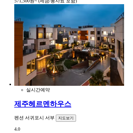
571,500
원~
(세금/봉사료 포함)
실시간예약
제주헤르멘하우스
펜션
서귀포시 서부
지도보기
4.0