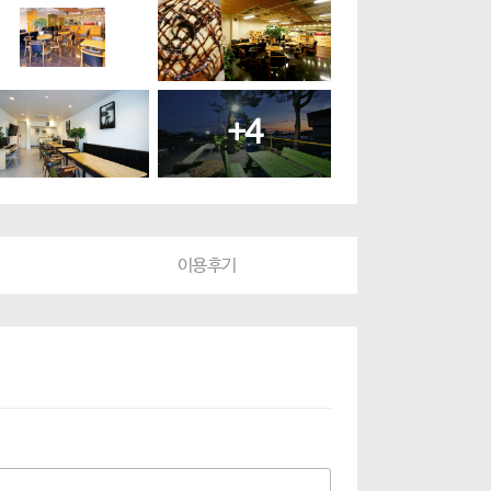
Lobby
REST ROOM
Taim
+4
이용후기