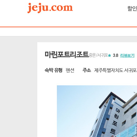
할
마린포트리조트
중문/서귀포
3.8
리뷰보기
숙박 유형
펜션
주소
제주특별자치도 서귀포시 