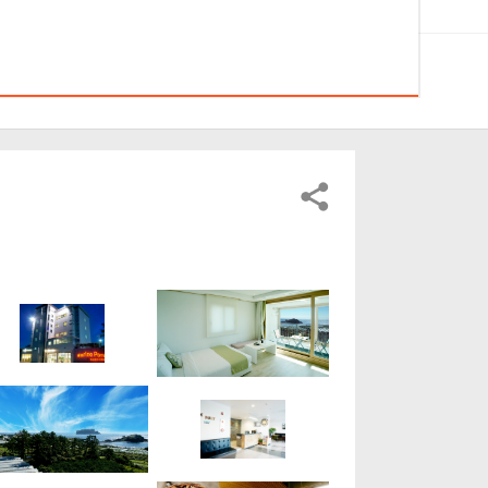
약확인/결제
이벤트
고객센터
전체메뉴
상품바구니
0
마린포트
marine Port 마린포트 리조트
MARIN PORT