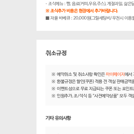
- 조식메뉴 : 빵, 음료(커피,우유,주스), 계절과일, 삶
※ 조식추가 비용은 현장에서 추가바랍니다.
■ 자율 바베큐 : 20,000원(그릴세팅비/우천시 이용
취소규정
제주닷컴 숙박 취소/환불규정
※
예약취소 및 취소사항 확인은
마이페이지
에서 
※
환불규정은 할인(쿠폰) 적용 전 객실 판매금액
※
이벤트성으로 무료 지급되는 쿠폰 또는 포인트
※
인원추가, 조/석식 등 "사전예약상품" 모두 
기타 유의사항