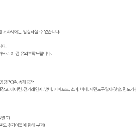
원 초과시에는 입실하실 수 없습니다.
니다.
하므로 이 점 유의부탁드립니다.
 공용PC존, 휴게공간
 냉장고, 에어컨, 전기레인지, 냄비, 커피포트, 소파, 비데, 세면도구일체(칫솔, 면도기
식별도)
 별도 추가이불에 한해 부과)