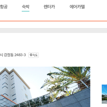
예
인항공
숙박
렌터카
에어카텔
강정동 2483-3
지도