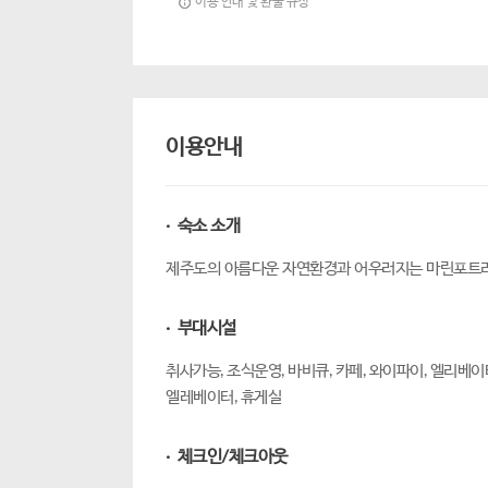
이용 안내 및 환불 규정
이용안내
· 숙소 소개
제주도의 아름다운 자연환경과 어우러지는 마린포트리
· 부대시설
취사가능, 조식운영, 바비큐, 카페, 와이파이, 엘리베이
엘레베이터, 휴게실
· 체크인/체크아웃