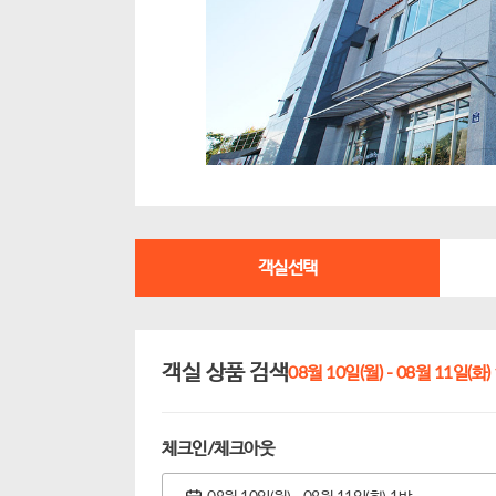
Marine Port 마린포트 리조트
마린포트
객실선택
객실 상품 검색
08월 10일(월) - 08월 11일(화) 
체크인/체크아웃