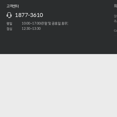
회
고객센터
1877-3610
상호
주소
평일
10:00~17:00(주말 및 공휴일 휴무)
점심
12:30~13:30
Co
-