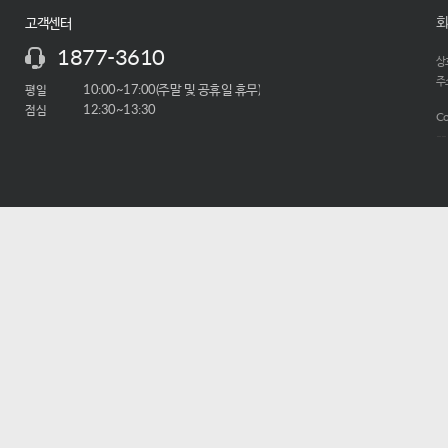
회
고객센터
1877-3610
상호
주소
평일
10:00~17:00(주말 및 공휴일 휴무)
점심
12:30~13:30
Co
-