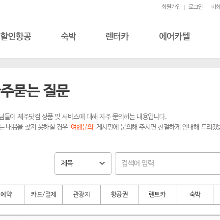
회원가입
로그인
비회
할인항공
숙박
렌터카
에어카텔
주묻는 질문
님들이 제주닷컴 상품 및 서비스에 대해 자주 문의하는 내용입니다.
는 내용을 찾지 못하실 경우
'여행문의'
게시판에 문의해 주시면 친절하게 안내해 드리겠
예약
카드/결제
관광지
항공권
렌트카
숙박