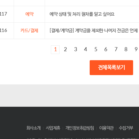
117
예약
예약 상태 및 처리 절차를 알고 싶어요
116
카드/결제
[결제/계약금] 계약금을 제외한 나머지 잔금은 언제
1
2
3
4
5
6
7
8
9
전체목록보기
회사소개
사업제휴
개인정보취급방침
이용약관
수집거부