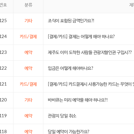
번호
분류
제
125
기타
조식이 포함된 금액인가요?!
124
카드/결제
[결제/카드] 결제는 어떻게 해야 하나요?
123
예약
제주도 이미 도착한 사람들 관광지할인권 구입시??
122
예약
입금은 어떻게 해야하나요?
121
카드/결제
[결제/카드] 카드결제시 사용가능한 카드는 무엇이 
120
기타
바비큐는 미리 예약을 해야 하나요?!
119
예약
관광지 당일 취소
118
예약
당일 예약이 가능한가요?