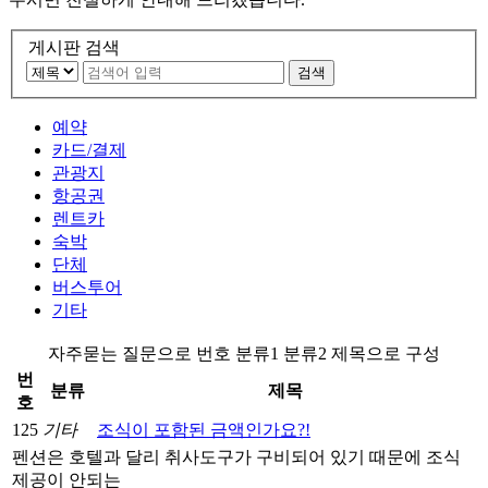
게시판 검색
검색
예약
카드/결제
관광지
항공권
렌트카
숙박
단체
버스투어
기타
자주묻는 질문으로 번호 분류1 분류2 제목으로 구성
번
분류
제목
호
125
기타
조식이 포함된 금액인가요?!
펜션은 호텔과 달리 취사도구가 구비되어 있기 때문에 조식
제공이 안되는