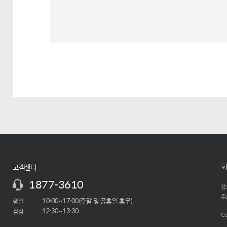
회
고객센터
1877-3610
상호
주소
평일
10:00~17:00(주말 및 공휴일 휴무)
점심
12:30~13:30
Co
-