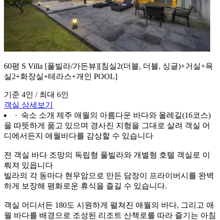
60평 S Villa [풀빌라/가든뷰][침실2(더블, 더블, 싱글)+거실+욕
실2+화장실+테라스+개인 POOL]
기준 4인 / 최대 6인
객실 상세보기
· 숙소 소개
제주 애월의 아름다운 바다와 올레길(16코스)
을 따뜻하게 품고 있으며 경사진 지형을 그대로 살려 객실 어
디에서든지 애월바다를 감상할 수 있습니다
전 객실 바다 조망의 독립형 풀빌라와 개별형 호텔 객실로 이
뤄져 있읍니다
빌라의 각 동마다 현무암으로 만든 담장이 프라이버시를 완벽
하게 보장해 평화로운 휴식을 즐길 수 있습니다.
객실 어디서든 180도 시원하게 펼쳐진 애월의 바다, 그리고 애
월 바다를 배경으로 조성된 리조트 산책로를 따라 즐기는 아침