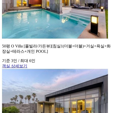
50평 O Villa [풀빌라/가든뷰][침실1(더블+더블)+거실+욕실+화
장실+테라스+개인 POOL]
기준 3인 / 최대 6인
객실 상세보기