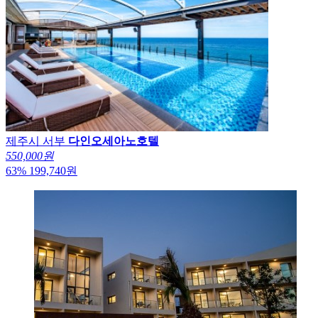
제주시 서부
다인오세아노호텔
550,000원
63
%
199,740
원