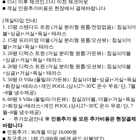
■ 15시 이후 체크인,11시 이전 체크아웃
■ 객실 인원추가비용은 현장에서 결제바랍니다
[객실타입 안내]
1. 15평 스탠다드 트윈 (거실 분리형 원룸/전망없음) : 침실1(더
블+싱글)+거실+욕실+ 테라스
2. 15평 프리미엄 더블 (거실 분리형 원룸/오션뷰) : 침실1(더
블)+거실+욕실+ 테라스
3. 20평 디럭스 트윈 (거실 분리형 원룸/가든뷰) : 침실1(더블
+싱글)+거실+욕실+ 테라스
4. 20평 디럭스 트윈 (거실 분리형 원룸/오션뷰) : 침실1(더블
+싱글)+거실+욕실+ 테라스
5. 50평 O Villa (풀빌라/가든뷰) : 침실1(더블+싱글)+거실+욕실
+화장실+테라스+개인 POOL (상시27~30℃ 온수 무료/
단, 7월
~8월 냉수제공
)
6. 60평 S Villa (풀빌라/가든뷰) : 침실2(더블, 더블)+거실+욕실
2+화장실+테라스+개인 POOL (상시27~30℃ 온수 무료/
단, 7
월~8월 냉수제공
)
· 추가요금안내
※ 인원추가 등 모든 추가비용은 현장결제
바랍니다
■ 인원추가 : 36개월 이상 10,000원
■ 침구추가 : 1채 25,000원 (베개,패드,이불SET)