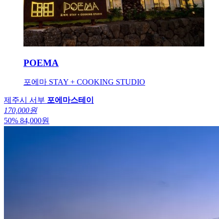
POEMA
포에마 STAY + COOKING STUDIO
제주시 서부
포에마스테이
170,000원
50
%
84,000
원