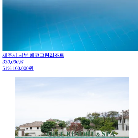
제주시 서부
에코그린리조트
330,000원
51
%
160,000
원