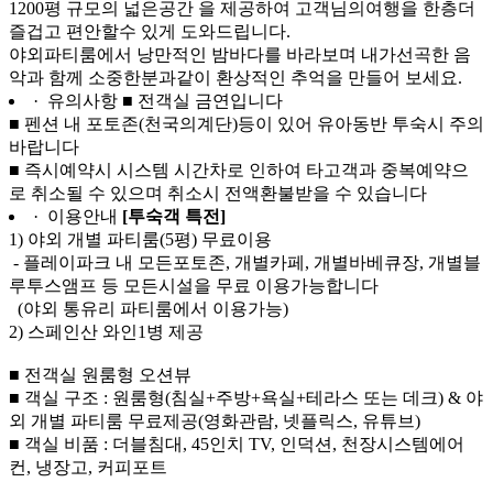
1200평 규모의 넓은공간 을 제공하여 고객님의여행을 한층더
즐겁고 편안할수 있게 도와드립니다.
야외파티룸에서 낭만적인 밤바다를 바라보며 내가선곡한 음
악과 함께 소중한분과같이 환상적인 추억을 만들어 보세요.
· 유의사항
■ 전객실 금연입니다
■ 펜션 내 포토존(천국의계단)등이 있어 유아동반 투숙시 주의
바랍니다
■ 즉시예약시 시스템 시간차로 인하여 타고객과 중복예약으
로 취소될 수 있으며 취소시 전액환불받을 수 있습니다
· 이용안내
[투숙객 특전]
1) 야외 개별 파티룸(5평) 무료이용
- 플레이파크 내 모든포토존, 개별카페, 개별바베큐장, 개별블
루투스앰프 등 모든시설을 무료 이용가능합니다
(야외 통유리 파티룸에서 이용가능)
2) 스페인산 와인1병 제공
■ 전객실 원룸형 오션뷰
■ 객실 구조 : 원룸형(침실+주방+욕실+테라스 또는 데크) & 야
외 개별 파티룸 무료제공(영화관람, 넷플릭스, 유튜브)
■ 객실 비품 : 더블침대, 45인치 TV, 인덕션, 천장시스템에어
컨, 냉장고, 커피포트