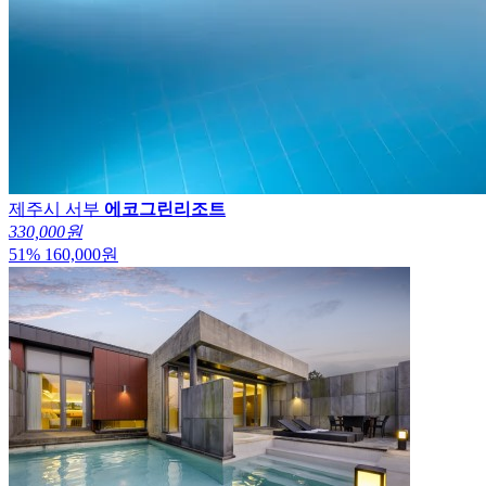
제주시 서부
에코그린리조트
330,000원
51
%
160,000
원