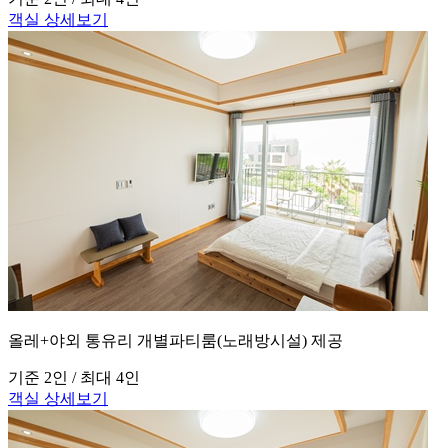
객실 상세보기
올레+야외 통유리 개별파티룸(노래방시설) 제공
기준 2인 / 최대 4인
객실 상세보기