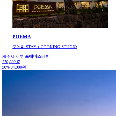
POEMA
포에마 STAY + COOKING STUDIO
제주시 서부
포에마스테이
170,000원
50
%
84,000
원