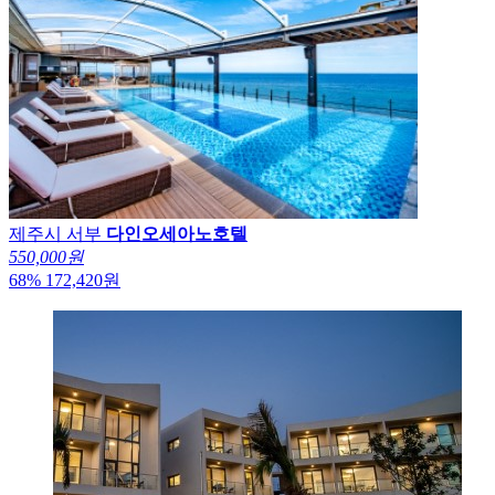
제주시 서부
다인오세아노호텔
550,000원
68
%
172,420
원