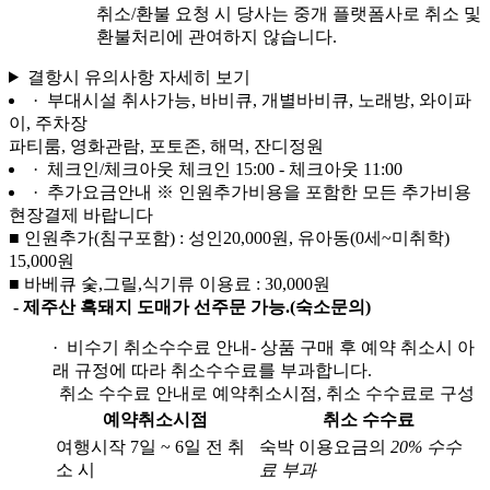
취소/환불 요청 시 당사는 중개 플랫폼사로 취소 및
환불처리에 관여하지 않습니다.
결항시 유의사항 자세히 보기
· 부대시설
취사가능, 바비큐, 개별바비큐, 노래방, 와이파
이, 주차장
파티룸, 영화관람, 포토존, 해먹, 잔디정원
· 체크인/체크아웃
체크인 15:00 - 체크아웃 11:00
· 추가요금안내
※ 인원추가비용을 포함한 모든 추가비용
현장결제 바랍니다
■ 인원추가(침구포함) : 성인20,000원, 유아동(0세~미취학)
15,000원
■ 바베큐 숯,그릴,식기류 이용료 : 30,000원
- 제주산 흑돼지 도매가 선주문 가능.(숙소문의)
· 비수기 취소수수료 안내
- 상품 구매 후 예약 취소시 아
래 규정에 따라 취소수수료를 부과합니다.
취소 수수료 안내로 예약취소시점, 취소 수수료로 구성
예약취소시점
취소 수수료
여행시작 7일 ~ 6일 전 취
숙박 이용요금의
20% 수수
소 시
료 부과