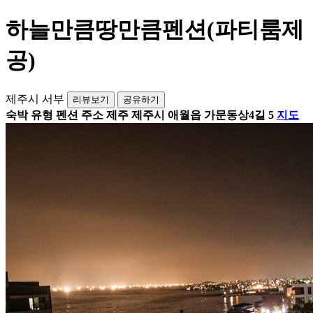
하늘만큼땅만큼펜션(파티룸제
공)
제주시 서부
리뷰보기
공유하기
숙박 유형
펜션
주소
제주 제주시 애월읍 가문동상4길 5
지도