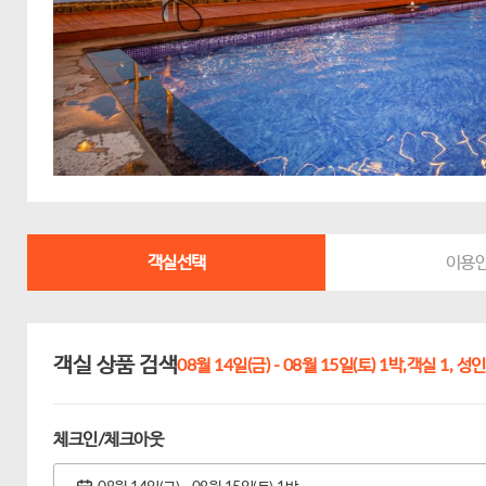
객실선택
이용
객실 상품 검색
08월 14일(금) - 08월 15일(토) 1박,
객실 1,
성인 
체크인/체크아웃