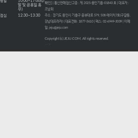
평일
10:00~17:00(주
확인
] | 통신판매업신고증 : 제 2025-용인기흥-01843 호 | 대표자 :
말 및 공휴일 휴
무)
조남희
점심
12:30~13:30
주소 : 경기도 용인시 기흥구 중부대로 579, 508-에이치7호(구갈동,
강남대프라자) | 대표전화: 1877-3610 | 팩스: 02-6949-3039 | 이메
일: jeju@jeju.com
Copyright (c) JEJU.COM. All rights reserved.
-->