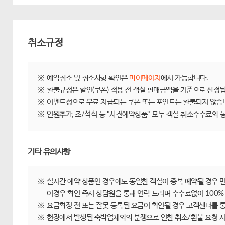
취소규정
제주닷컴 숙박 취소/환불규정
※
예약취소 및 취소사항 확인은
마이페이지
에서 가능합니다.
※
환불규정은 할인(쿠폰) 적용 전 객실 판매금액을 기준으로 산정됩
※
이벤트성으로 무료 지급되는 쿠폰 또는 포인트는 환불되지 않습
※
인원추가, 조/석식 등 "사전예약상품" 모두 객실 취소수수료와
기타 유의사항
※
실시간 예약 상품인 경우에도 동일한 객실이 중복 예약될 경우 
이경우 확인 즉시 상담원을 통해 연락 드리며 수수료없이 100%
※
요금확정 전 또는 잘못 등록된 요금이 확인될 경우 고객센터를 통
※
현장에서 발생된 숙박업체와의 분쟁으로 인한 취소/환불 요청 시