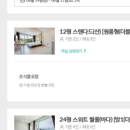
08월 14일(금) - 08월 15일(토) 1박
12평 스탠다드(산) [원룸형(더블)
기준 2인 / 최대 3인
객실 상세보기
조식불포함
이용 안내 및 환불 규정
24평 스위트 월풀(바다) [방1(
기준 4인 / 최대 6인