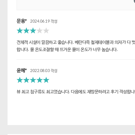
문용*
2024.06.19 작성
별 5개중 3
전체적 시설이 깔끔하고 좋습니다. 베란다쪽 철제테이블과 의자가 다 벗
개
합니다. 물 온도조절할 때 뜨거운 물이 온도가 너무 높습니다.
윤혜*
2022.08.03 작성
별 5개중 5개
뷰 최고 침구류도 최고였습니다. 다음에도 재방문하려고 후기 작성합니