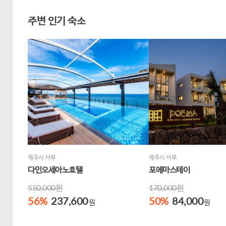
주변 인기 숙소
제주시 서부
제주시 서부
다인오세아노호텔
포에마스테이
550,000원
170,000원
56
%
237,600
50
%
84,000
원
원