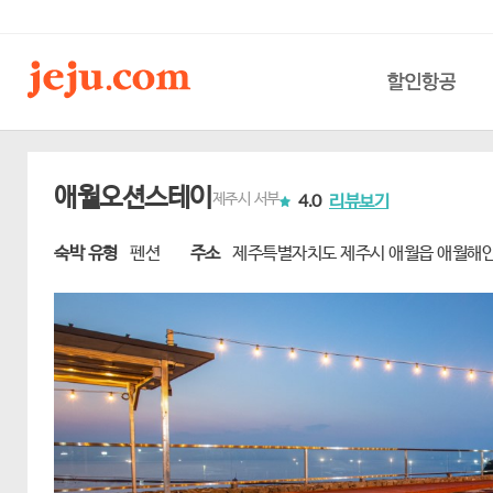
할인항공
애월오션스테이
제주시 서부
4.0
리뷰보기
숙박 유형
펜션
주소
제주특별자치도 제주시 애월읍 애월해안