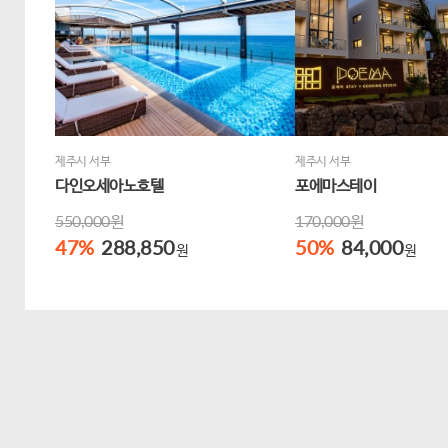
제주시 서부
제주시 서부
다인오세아노호텔
포에마스테이
550,000원
170,000원
47
%
288,850
50
%
84,000
원
원