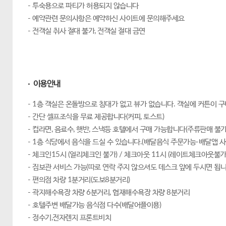
- 투숙용으로 파티가 허용되지 않습니다
- 예약관련 문의사항은 예약하신 사이트에 문의해주세요
- 전객실 취사 절대 불가, 전객실 절대 금연
· 이용안내
- 1층 객실은 온돌방으로 침대가 없고 뷰가 없습니다. 객실에 커튼이
- 간단 셀프조식을 무료 제공합니다(커피, 토스트)
- 컵라면, 음료수, 햇반, 스낵등 호텔에서 구매 가능합니다(주류판매 불가
- 1층 식당에서 음식을 드실 수 있습니다.(배달음식 주문가능-배달앱 사
- 체크인15시 (얼리체크인 불가) / 체크아웃 11시 (레이트체크아웃불가
- 짐보관 서비스 가능(따로 연락 주지 않으셔도 데스크 앞에 두시면 됩니
- 편의점 차량 1분거리(도보8분거리)
- 곽지해수욕장 차량 6분거리, 협재해수욕장 차량 8분거리
- 호텔주변 배달가능 음식점 다수(배달어플이용)
- 정수기,전자렌지 프론트비치