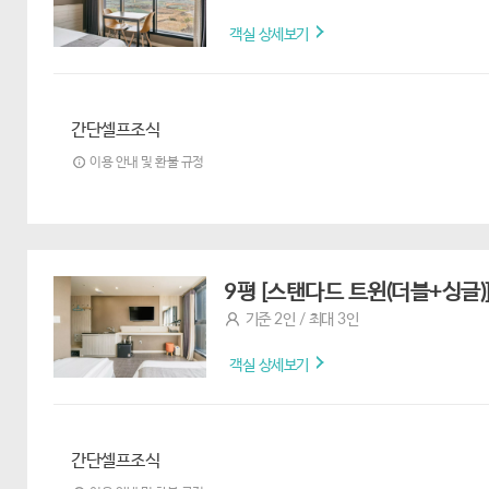
객실 상세보기
간단셀프조식
이용 안내 및 환불 규정
9평 [스탠다드 트윈(더블+싱글
기준 2인 / 최대 3인
객실 상세보기
간단셀프조식