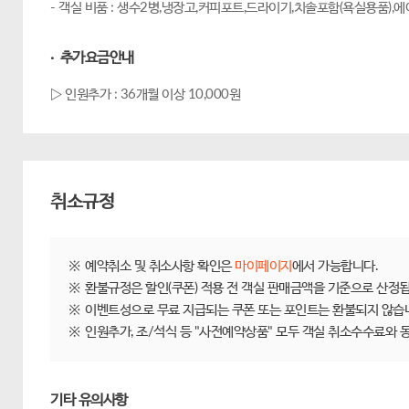
- 객실 비품 : 생수2병,냉장고,커피포트,드라이기,치솔포함(욕실용품),에어
· 추가요금안내
▷ 인원추가 : 36개월 이상 10,000원
취소규정
제주닷컴 숙박 취소/환불규정
※
예약취소 및 취소사항 확인은
마이페이지
에서 가능합니다.
※
환불규정은 할인(쿠폰) 적용 전 객실 판매금액을 기준으로 산정됩
※
이벤트성으로 무료 지급되는 쿠폰 또는 포인트는 환불되지 않습
※
인원추가, 조/석식 등 "사전예약상품" 모두 객실 취소수수료와
기타 유의사항