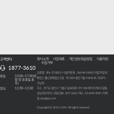
회사소개
사업제휴
개인정보취급방침
이용약관
고객센터
수집거부
1877-3610
사업자정보
상호명 : 호누 주식회사 | 사업자번호 : 366-86-03560 [
평일
10:00~17:00(주
확인
] | 통신판매업신고증 : 제 2025-용인기흥-01843 호 | 대표자 :
말 및 공휴일 휴
무)
조남희
점심
12:30~13:30
주소 : 경기도 용인시 기흥구 중부대로 579, 508-에이치7호(구갈동,
강남대프라자) | 대표전화: 1877-3610 | 팩스: 02-6949-3039 | 이메
일: jeju@jeju.com
Copyright (c) JEJU.COM. All rights reserved.
-->