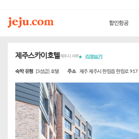
할인항공
제주스카이호텔
제주시 서부
리뷰보기
숙박 유형
[3성급] 호텔
주소
제주 제주시 한림읍 한림로 917