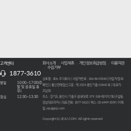
회사소개
사업제휴
개인정보취급방침
이용약관
고객센터
수집거부
1877-3610
사업자정보
상호명 : 호누 주식회사 | 사업자번호 : 366-86-03560 [
평일
10:00~17:00(주
확인
] | 통신판매업신고증 : 제 2025-용인기흥-01843 호 | 대표자 :
말 및 공휴일 휴
무)
조남희
점심
12:30~13:30
주소 : 경기도 용인시 기흥구 중부대로 579, 508-에이치7호(구갈동,
강남대프라자) | 대표전화: 1877-3610 | 팩스: 02-6949-3039 | 이메
일: jeju@jeju.com
Copyright (c) JEJU.COM. All rights reserved.
-->