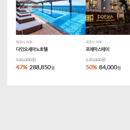
제주시 서부
제주시 서부
다인오세아노호텔
포에마스테이
550,000원
170,000원
47
%
288,850
50
%
84,000
원
원