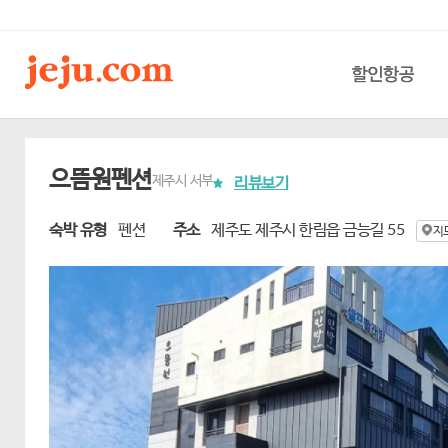
할인항공
으뜸원펜션
제주시 서부
리뷰보기
숙박 유형
펜션
주소
제주도 제주시 한림읍 금능길 55
지