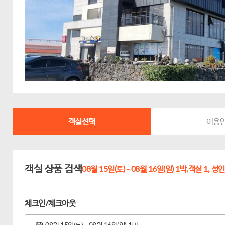
객실선택
이용
객실 상품 검색
08월 15일(토) - 08월 16일(일) 1박,
객실 1,
성인 
체크인/체크아웃