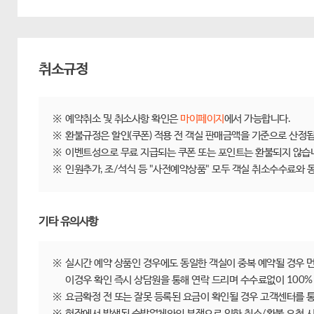
취소규정
제주닷컴 숙박 취소/환불규정
※
예약취소 및 취소사항 확인은
마이페이지
에서 가능합니다.
※
환불규정은 할인(쿠폰) 적용 전 객실 판매금액을 기준으로 산정됩
※
이벤트성으로 무료 지급되는 쿠폰 또는 포인트는 환불되지 않습
※
인원추가, 조/석식 등 "사전예약상품" 모두 객실 취소수수료와
기타 유의사항
※
실시간 예약 상품인 경우에도 동일한 객실이 중복 예약될 경우 
이경우 확인 즉시 상담원을 통해 연락 드리며 수수료없이 100%
※
요금확정 전 또는 잘못 등록된 요금이 확인될 경우 고객센터를 통
※
현장에서 발생된 숙박업체와의 분쟁으로 인한 취소/환불 요청 시