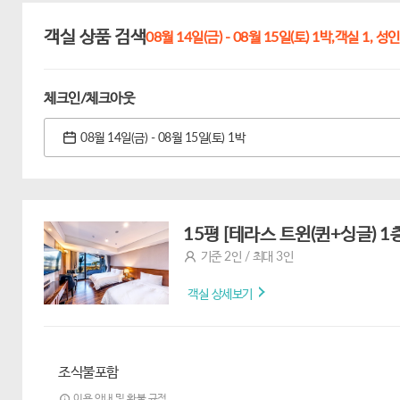
객실 상품 검색
08월 14일(금) - 08월 15일(토) 1박,
객실 1,
성인 
체크인/체크아웃
08월 14일(금) - 08월 15일(토) 1박
15평 [테라스 트윈(퀸+싱글) 
기준 2인 / 최대 3인
객실 상세보기
조식불포함
이용 안내 및 환불 규정