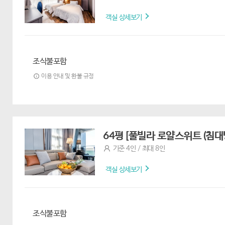
객실 상세보기
조식불포함
이용 안내 및 환불 규정
64평 [풀빌라 로얄스위트 (침
기준 4인 / 최대 8인
객실 상세보기
조식불포함