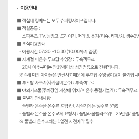
· 이용안내
■ 객실내 킹베드는 모두 슈퍼킹사이즈입니다.
■ 객실공통 :
- 스파욕조, TV, 냉장고, 드라이기, 머리빗, 휴지/티슈, 커피/차, 생수2
■ 조식이용안내
- 이용시간 07:30 ~10:30 (10:00까지 입장)
■ 사계절 미온수 루프탑 수영장 : 투숙객무료
- 20시 이후부터는 만19세이상 성인전용으로 진행됩니다.
※ 4세 미만 아이들은 안전사고때문에 루프탑 수영장이용이 불가합니
■ 루프탑 자쿠지(사계절미온수) : 투숙객무료
■ 야외키즈풀(주차장옆 지상에 위치/미온수,동절기불가) : 투숙객무료
■ 풀빌라 안내사항
- 풀빌라 온수풀 온수료 포함 (단, 하절기에는 냉수로 운영)
- 풀빌라 온수풀 온수교체 요청시 : 풀빌라,풀빌라스위트 25만원/ 풀
※ 풀빌라 온수교체는 1일전 사전예약 필수