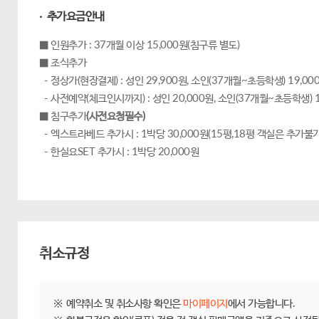
· 추가요금안내
■ 인원추가 : 37개월 이상 15,000원(침구류 별도)
■ 조식추가
- 정상가(현장결제) : 성인 29,900원, 소인(37개월~초등학생) 19,00
- 사전예약(체크인시까지) : 성인 20,000원, 소인(37개월~초등학생) 1
■ 침구추가
(사전요청필수)
- 엑스트라베드 추가시 : 1박당 30,000원(15평,18평 객실은 추가불가
- 한실요SET 추가시 : 1박당 20,000원
취소규정
제주닷컴 숙박 취소/환불규정
※
예약취소 및 취소사항 확인은
마이페이지
에서 가능합니다.