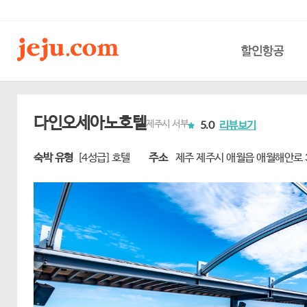
할인항공
다인오세아노호텔
제주시 서부
5.0
리뷰보기
숙박 유형
[4성급] 호텔
주소
제주 제주시 애월읍 애월해안로 