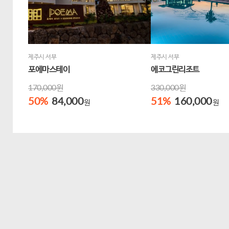
제주시 서부
제주시 서부
포에마스테이
에코그린리조트
170,000원
330,000원
50
%
84,000
51
%
160,000
원
원