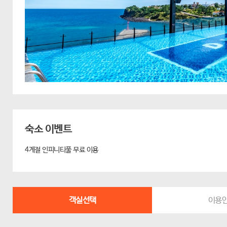
숙소 이벤트
4계절 인피니티풀 무료 이용
객실선택
이용