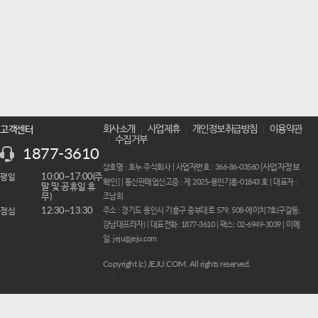
회사소개
사업제휴
개인정보취급방침
이용약관
고객센터
수집거부
1877-3610
사업자정보
상호명 : 호누 주식회사 | 사업자번호 : 366-86-03560 [
평일
10:00~17:00(주
확인
] | 통신판매업신고증 : 제 2025-용인기흥-01843 호 | 대표자 :
말 및 공휴일 휴
무)
조남희
점심
12:30~13:30
주소 : 경기도 용인시 기흥구 중부대로 579, 508-에이치7호(구갈동,
강남대프라자) | 대표전화: 1877-3610 | 팩스: 02-6949-3039 | 이메
일: jeju@jeju.com
Copyright (c) JEJU.COM. All rights reserved.
-->