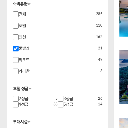
숙박유형
전체
285
호텔
110
펜션
162
풀빌라
21
리조트
49
카라반
3
호텔 성급
2성급
5
3성급
26
4성급
35
5성급
14
부대시설