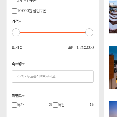
5% 할인쿠폰
10,000원 할인쿠폰
가격
최저
0
최대
1,210,000
숙소명
이벤트
특가
35
특전
16