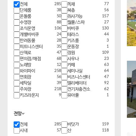
전체
285
독채
77
단체룸
38
복층
56
온돌룸
50
취사가능
157
수영장
88
월풀/스파
27
조식운영
106
바비큐
130
개별바비큐
24
테라스
44
반려동물
28
키즈룸
3
피트니스센터
35
운동장
1
산책로
47
정원
109
편의점/매점
68
사우나
23
노래방
12
카페
63
와이파이
258
세미나실
64
연회장
56
비즈니스센터
47
세탁실
39
엘리베이터
92
주차장
218
전기차충전소
62
키즈라운지
9
유아풀
1
전망
전체
285
바닷가
159
시내
57
산
118