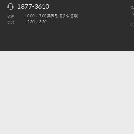
1877-3610
상호
주소
평일
10:00~17:00(주말 및 공휴일 휴무)
점심
12:30~13:30
Co
-