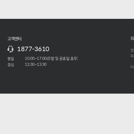
회
고객센터
1877-3610
상호
주소
평일
10:00~17:00(주말 및 공휴일 휴무)
점심
12:30~13:30
Co
-