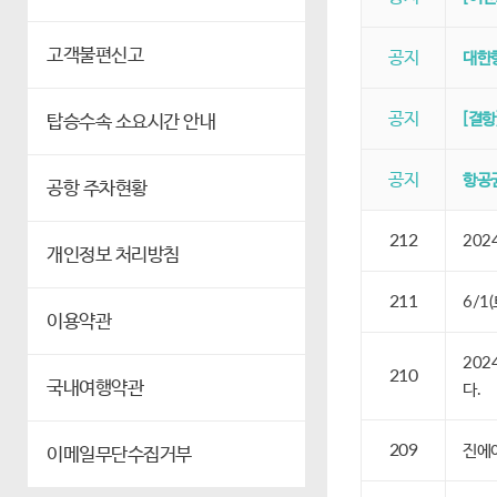
고객불편신고
공지
대한항
공지
[결항
탑승수속 소요시간 안내
공지
항공권
공항 주차현황
212
202
개인정보 처리방침
211
6/1
이용약관
202
210
국내여행약관
다.
209
진에어
이메일무단수집거부