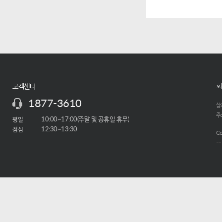
회
고객센터
1877-3610
상호
주소
평일
10:00~17:00(주말 및 공휴일 휴무)
점심
12:30~13:30
Co
-