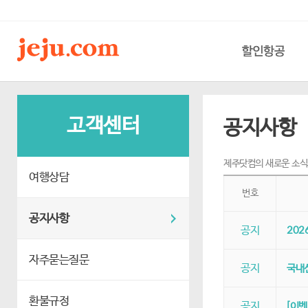
할인항공
고객센터
공지사항
제주닷컴의 새로운 소식
여행상담
번호
공지사항
공지
202
자주묻는질문
공지
국내선
환불규정
공지
[이벤