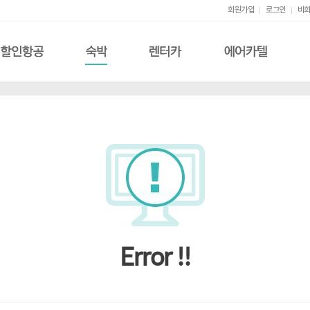
회원가입
로그인
비회
할인항공
숙박
렌터카
에어카텔
Error !!