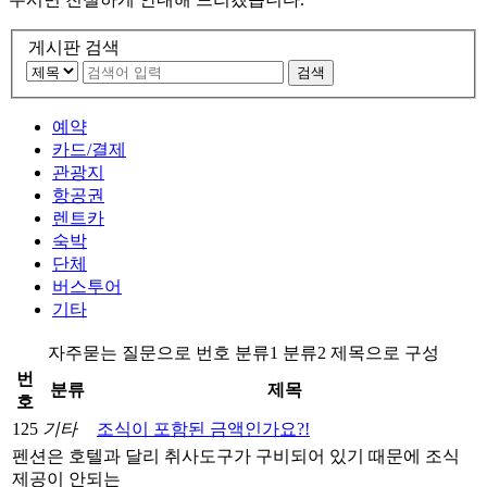
게시판 검색
검색
예약
카드/결제
관광지
항공권
렌트카
숙박
단체
버스투어
기타
자주묻는 질문으로 번호 분류1 분류2 제목으로 구성
번
분류
제목
호
125
기타
조식이 포함된 금액인가요?!
펜션은 호텔과 달리 취사도구가 구비되어 있기 때문에 조식
제공이 안되는