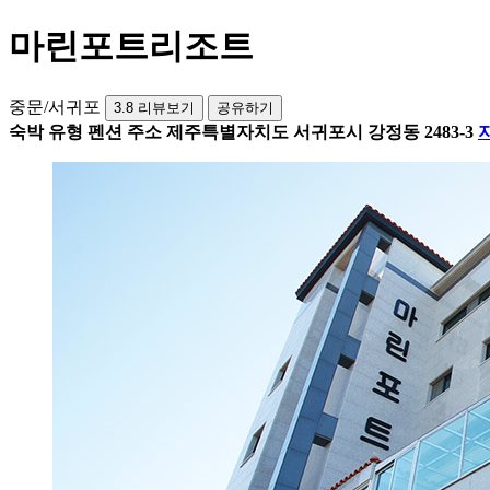
마린포트리조트
중문/서귀포
3.8
리뷰보기
공유하기
숙박 유형
펜션
주소
제주특별자치도 서귀포시 강정동 2483-3