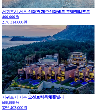
서귀포시 서부
신화관 제주신화월드 호텔앤리조트
400,000원
21
%
314,600
원
서귀포시 서부
오션브릭독채풀빌라
600,000원
32
%
403,000
원