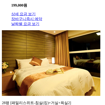
199,000
원
상세 요금 보기
장바구니
즉시 예약
날짜별 요금 보기
28평 [패밀리스위트-침실(킹)+거실+욕실2]