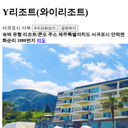
Y리조트(와이리조트)
서귀포시 서부
4.4
리뷰보기
공유하기
숙박 유형
리조트/콘도
주소
제주특별자치도 서귀포시 안덕면
화순리 1888번지
지도