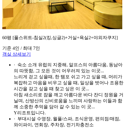
60평 [풀스위트-침실2(킹,싱글2)+거실+욕실2+야외자쿠지]
기준 4인 / 최대 7인
객실 상세보기
· 숙소 소개
유럽의 지중해, 알프스의 아름다움, 동남아
의 따뜻함, 그 모든 것이 어우러져 있는 이곳...
느리게 걷고 싶을때, 한 템포 쉬고 가고 싶을 때, 머리가
복잡하고 마음을 비우고 싶을 때, 일상을 벗어나 조용한
시간을 갖고 싶을 때 찾고 싶은 이 곳...
아침 새소리로 잠을 깨고 아름다운 바다 잔디 정원을 거
닐며, 산방산의 신비로움을 느끼며 사랑하는 이들과 함
께 소중한 추억을 담아 갈 수 있는 이 곳...
Y리조트입니다.
· 부대시설
수영장, 월풀/스파, 조식운영, 편의점/매점,
와이파이, 연회장, 주차장, 전기차충전소