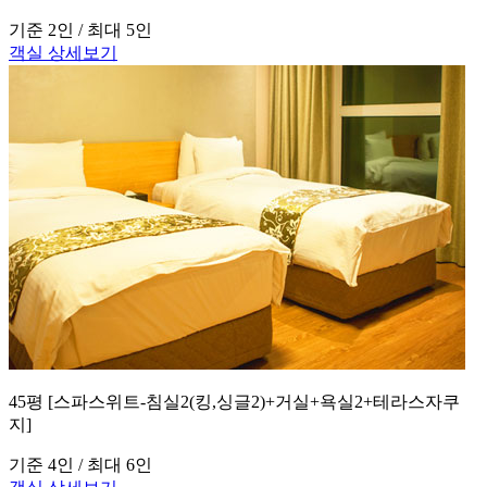
기준 2인 / 최대 5인
객실 상세보기
45평 [스파스위트-침실2(킹,싱글2)+거실+욕실2+테라스자쿠
지]
기준 4인 / 최대 6인