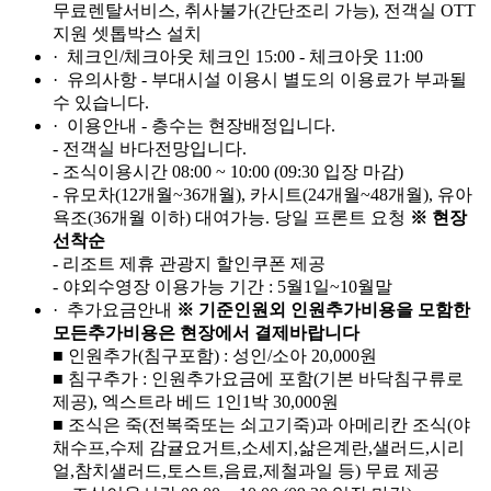
무료렌탈서비스, 취사불가(간단조리 가능), 전객실 OTT
지원 셋톱박스 설치
· 체크인/체크아웃
체크인 15:00 - 체크아웃 11:00
· 유의사항
- 부대시설 이용시 별도의 이용료가 부과될
수 있습니다.
· 이용안내
- 층수는 현장배정입니다.
- 전객실 바다전망입니다.
- 조식이용시간 08:00 ~ 10:00 (09:30 입장 마감)
- 유모차(12개월~36개월), 카시트(24개월~48개월), 유아
욕조(36개월 이하) 대여가능. 당일 프론트 요청
※ 현장
선착순
- 리조트 제휴 관광지 할인쿠폰 제공
- 야외수영장 이용가능 기간 : 5월1일~10월말
· 추가요금안내
※ 기준인원외 인원추가비용을 모함한
모든추가비용은 현장에서 결제바랍니다
■ 인원추가(침구포함) : 성인/소아 20,000원
■ 침구추가 : 인원추가요금에 포함(기본 바닥침구류로
제공), 엑스트라 베드 1인1박 30,000원
■ 조식은 죽(전복죽또는 쇠고기죽)과 아메리칸 조식(야
채수프,수제 감귤요거트,소세지,삶은계란,샐러드,시리
얼,참치샐러드,토스트,음료,제철과일 등) 무료 제공