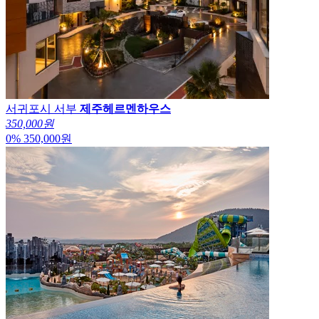
서귀포시 서부
제주헤르멘하우스
350,000원
0
%
350,000
원