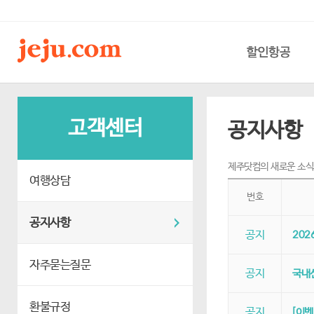
할인항공
고객센터
공지사항
제주닷컴의 새로운 소식
여행상담
번호
공지사항
공지
202
자주묻는질문
공지
국내선
환불규정
공지
[이벤