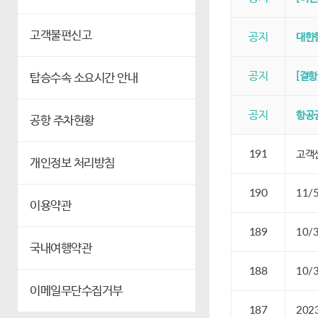
고객불편신고
공지
대한항
공지
[결항
탑승수속 소요시간 안내
공지
항공권
공항 주차현황
191
고객센
개인정보 처리방침
190
11/
이용약관
189
10/
국내여행약관
188
10/
이메일무단수집거부
187
202