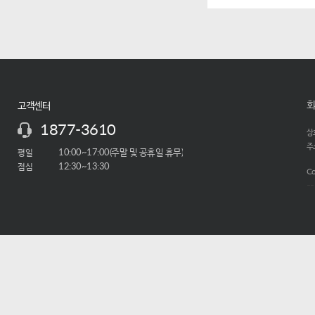
회
고객센터
1877-3610
상호
주소
평일
10:00~17:00(주말 및 공휴일 휴무)
점심
12:30~13:30
Co
-