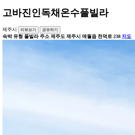
고바진인독채온수풀빌라
제주시
리뷰보기
공유하기
숙박 유형
풀빌라
주소
제주도 제주시 애월읍 천덕로 238
지도