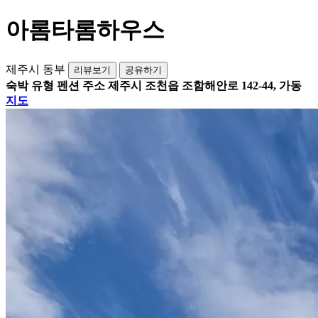
아롬타롬하우스
제주시 동부
리뷰보기
공유하기
숙박 유형
펜션
주소
제주시 조천읍 조함해안로 142-44, 가동
지도