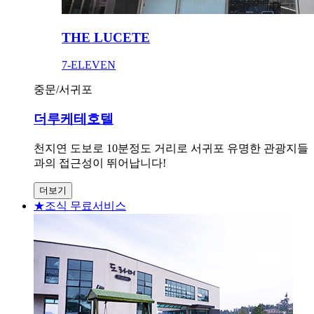
THE LUCETE
7-ELEVEN
중문/서귀포
더루케테호텔
천지연 도보로 10분정도 거리로 서귀포 유명한 관광지들
과의 접근성이 뛰어납니다!
더보기
★조식 무료서비스