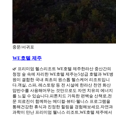
중문/서귀포
WE호텔 제주
🌿 프리미엄 헬스리조트 WE호텔 제주한라산 중산간의
청정 숲 속에 자리한 WE호텔 제주는5성급 호텔과 WE병
원이 결합한 국내 최초의 원스톱 헬스케어 리조트입니
다.객실, 스파, 레스토랑 등 전 시설에 한라산 천연 화산
암반수를 사용해머무는 것만으로도 자연 치유의 에너지
를 느낄 수 있습니다.피톤치드 가득한 편백숲 산책로,전
문 의료진이 함께하는 메디컬·뷰티·웰니스 프로그램을
통해건강한 휴식과 진정한 힐링을 경험해보세요.자연과
과학이 만난 프리미엄 웰니스 리조트,WE호텔 제주에서