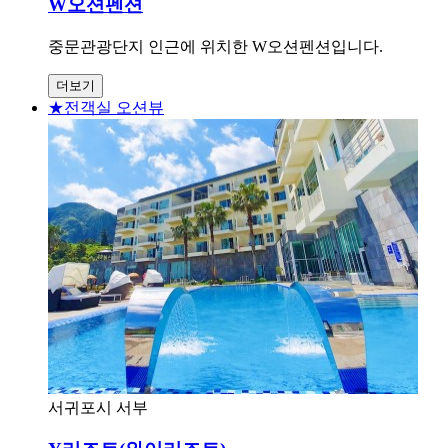
W오션펜션
중문관광단지 인근에 위치한 W오션펜션입니다.
더보기
★전객실 오션뷰
서귀포시 서부