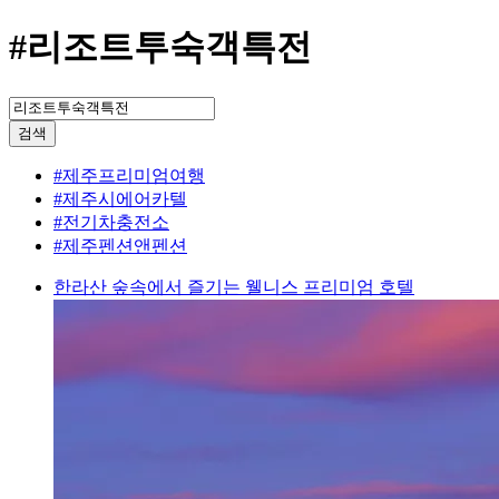
#리조트투숙객특전
검색
#제주프리미엄여행
#제주시에어카텔
#전기차충전소
#제주펜션앤펜션
한라산 숲속에서 즐기는 웰니스 프리미엄 호텔