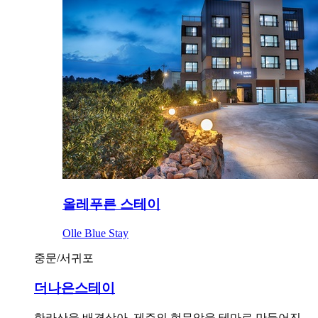
올레푸른 스테이
Olle Blue Stay
중문/서귀포
더나은스테이
한라산을 배경삼아, 제주의 현무암을 테마로 만들어진