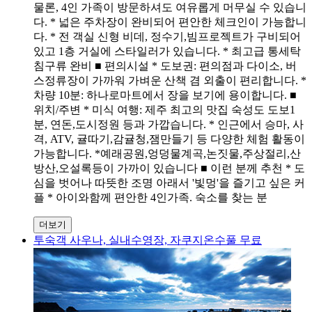
물론, 4인 가족이 방문하셔도 여유롭게 머무실 수 있습니
다. * 넓은 주차장이 완비되어 편안한 체크인이 가능합니
다. * 전 객실 신형 비데, 정수기,빔프로젝트가 구비되어
있고 1층 거실에 스타일러가 있습니다. * 최고급 통세탁
침구류 완비 ■ 편의시설 * 도보권: 편의점과 다이소, 버
스정류장이 가까워 가벼운 산책 겸 외출이 편리합니다. *
차량 10분: 하나로마트에서 장을 보기에 용이합니다. ■
위치/주변 * 미식 여행: 제주 최고의 맛집 숙성도 도보1
분, 연돈,도시정원 등과 가깝습니다. * 인근에서 승마, 사
격, ATV, 귤따기,감귤청,잼만들기 등 다양한 체험 활동이
가능합니다. *예래공원,엉덩물계곡,논짓물,주상절리,산
방산,오설록등이 가까이 있습니다 ■ 이런 분께 추천 * 도
심을 벗어나 따뜻한 조명 아래서 '빛멍'을 즐기고 싶은 커
플 * 아이와함께 편안한 4인가족. 숙소를 찾는 분
더보기
투숙객 사우나, 실내수영장, 자쿠지온수풀 무료