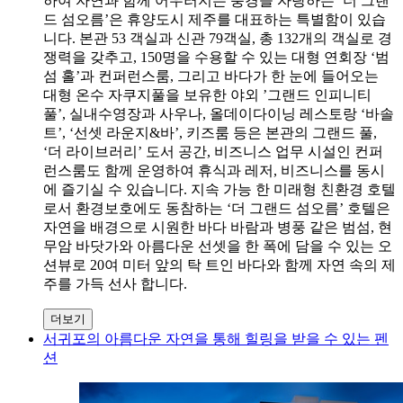
하여 자연과 함께 어우러지는 풍경을 자랑하는 ‘더 그랜
드 섬오름’은 휴양도시 제주를 대표하는 특별함이 있습
니다. 본관 53 객실과 신관 79객실, 총 132개의 객실로 경
쟁력을 갖추고, 150명을 수용할 수 있는 대형 연회장 ‘범
섬 홀’과 컨퍼런스룸, 그리고 바다가 한 눈에 들어오는
대형 온수 자쿠지풀을 보유한 야외 ’그랜드 인피니티
풀’, 실내수영장과 사우나, 올데이다이닝 레스토랑 ‘바솔
트’, ‘선셋 라운지&바’, 키즈룸 등은 본관의 그랜드 풀,
‘더 라이브러리’ 도서 공간, 비즈니스 업무 시설인 컨퍼
런스룸도 함께 운영하여 휴식과 레저, 비즈니스를 동시
에 즐기실 수 있습니다. 지속 가능 한 미래형 친환경 호텔
로서 환경보호에도 동참하는 ‘더 그랜드 섬오름’ 호텔은
자연을 배경으로 시원한 바다 바람과 병풍 같은 범섬, 현
무암 바닷가와 아름다운 선셋을 한 폭에 담을 수 있는 오
션뷰로 20여 미터 앞의 탁 트인 바다와 함께 자연 속의 제
주를 가득 선사 합니다.
더보기
서귀포의 아름다운 자연을 통해 힐링을 받을 수 있는 펜
션