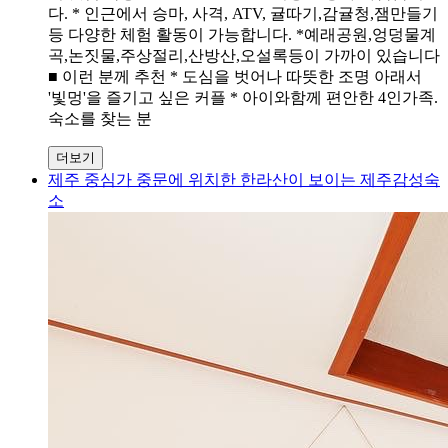
다. * 인근에서 승마, 사격, ATV, 귤따기,감귤청,잼만들기
등 다양한 체험 활동이 가능합니다. *예래공원,엉덩물계
곡,논짓물,주상절리,산방산,오설록등이 가까이 있습니다
■ 이런 분께 추천 * 도심을 벗어나 따뜻한 조명 아래서
'빛멍'을 즐기고 싶은 커플 * 아이와함께 편안한 4인가족.
숙소를 찾는 분
더보기
제주 중심가 중문에 위치한 한라산이 보이는 제주감성숙
소