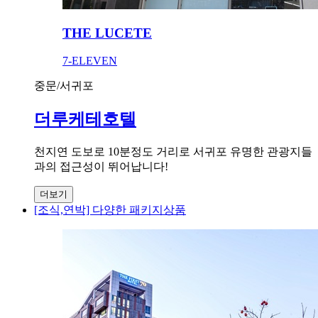
THE LUCETE
7-ELEVEN
중문/서귀포
더루케테호텔
천지연 도보로 10분정도 거리로 서귀포 유명한 관광지들
과의 접근성이 뛰어납니다!
더보기
[조식,연박] 다양한 패키지상품