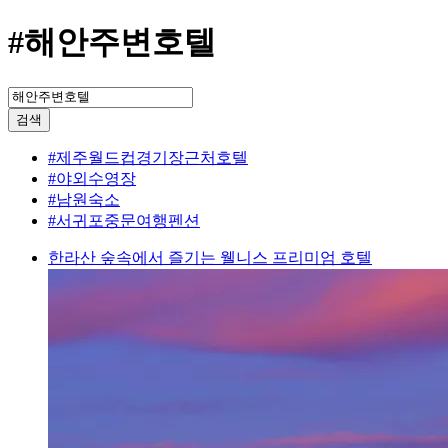
#해안주변호텔
검색
#제주월드컵경기장근처호텔
#야외수영장
#남원숙소
#서귀포중문여행펜션
한라산 숲속에서 즐기는 웰니스 프리미엄 호텔