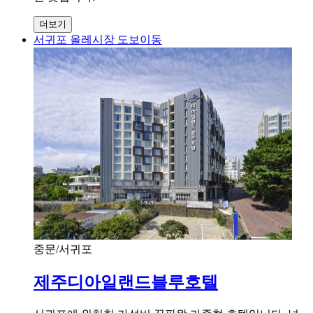
더보기
서귀포 올레시장 도보이동
중문/서귀포
제주디아일랜드블루호텔