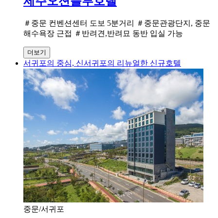
제주오션블루호텔
＃중문 컨벤션센터 도보 5분거리 ＃중문관광단지, 중문
해수욕장 근접 ＃반려견,반려묘 동반 입실 가능
더보기
서귀포의 중심, 신서귀포의 리뉴얼한 신규호텔
중문/서귀포