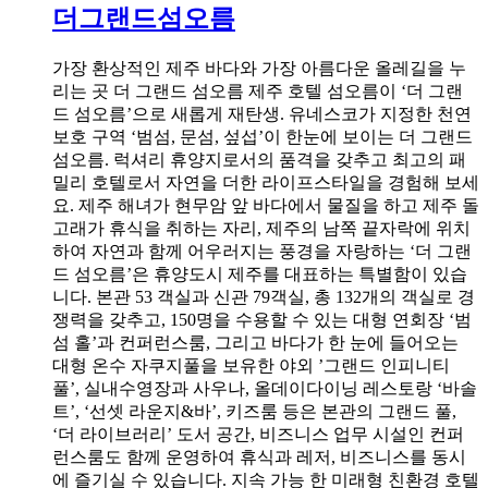
더그랜드섬오름
가장 환상적인 제주 바다와 가장 아름다운 올레길을 누
리는 곳 더 그랜드 섬오름 제주 호텔 섬오름이 ‘더 그랜
드 섬오름’으로 새롭게 재탄생. 유네스코가 지정한 천연
보호 구역 ‘범섬, 문섬, 섶섭’이 한눈에 보이는 더 그랜드
섬오름. 럭셔리 휴양지로서의 품격을 갖추고 최고의 패
밀리 호텔로서 자연을 더한 라이프스타일을 경험해 보세
요. 제주 해녀가 현무암 앞 바다에서 물질을 하고 제주 돌
고래가 휴식을 취하는 자리, 제주의 남쪽 끝자락에 위치
하여 자연과 함께 어우러지는 풍경을 자랑하는 ‘더 그랜
드 섬오름’은 휴양도시 제주를 대표하는 특별함이 있습
니다. 본관 53 객실과 신관 79객실, 총 132개의 객실로 경
쟁력을 갖추고, 150명을 수용할 수 있는 대형 연회장 ‘범
섬 홀’과 컨퍼런스룸, 그리고 바다가 한 눈에 들어오는
대형 온수 자쿠지풀을 보유한 야외 ’그랜드 인피니티
풀’, 실내수영장과 사우나, 올데이다이닝 레스토랑 ‘바솔
트’, ‘선셋 라운지&바’, 키즈룸 등은 본관의 그랜드 풀,
‘더 라이브러리’ 도서 공간, 비즈니스 업무 시설인 컨퍼
런스룸도 함께 운영하여 휴식과 레저, 비즈니스를 동시
에 즐기실 수 있습니다. 지속 가능 한 미래형 친환경 호텔