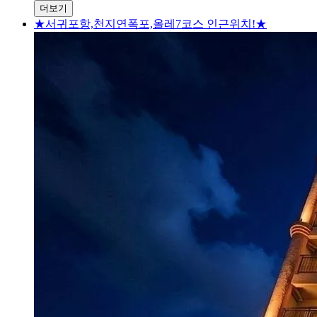
더보기
★서귀포항,천지연폭포,올레7코스 인근위치!★