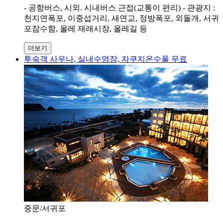
- 공항버스, 시외. 시내버스 근접(교통이 편리) - 관광지 :
천지연폭포, 이중섭거리, 새연교, 정방폭포, 외돌개, 서귀
포잠수함, 올레 재래시장, 올레길 등
더보기
투숙객 사우나, 실내수영장, 자쿠지온수풀 무료
중문/서귀포