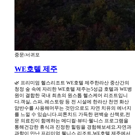
중문/서귀포
WE호텔 제주
🌿 프리미엄 헬스리조트 WE호텔 제주한라산 중산간의
청정 숲 속에 자리한 WE호텔 제주는5성급 호텔과 WE병
원이 결합한 국내 최초의 원스톱 헬스케어 리조트입니
다.객실, 스파, 레스토랑 등 전 시설에 한라산 천연 화산
암반수를 사용해머무는 것만으로도 자연 치유의 에너지
를 느낄 수 있습니다.피톤치드 가득한 편백숲 산책로,전
문 의료진이 함께하는 메디컬·뷰티·웰니스 프로그램을
통해건강한 휴식과 진정한 힐링을 경험해보세요.자연과
과학이 만난 프리미엄 웰니스 리조트,WE호텔 제주에서