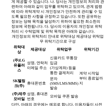
게 제공할 수 있습니다. 나. 당사는 개인정보의 처리와 관
련하여 아래와 같이 업무를 위탁하고 있으며, 관계 법령
에 따라 위탁계약 시 개인정보가 안전하게 관리될 수 있
도록 필요한 사항을 규정하고 있습니다. 또한 공유하는
정보는 당해 목적을 달성하기 위하여 필요한 최소한의
정보에 국한됩니다. 다. 당사의 이용자의 개인정보 위탁
처리 시 수탁업체 및 위탁 목적은 아래와 같습니다.
개인정보의 위탁처리 안내로 위탁대상 제공대상 위탁업
무 위탁기간으로 구성
위탁대
제공대상
위탁업무
위탁기간
상
신용카드 무통장
(주)LG
성명, 연락처
입금
유플러
이메일 주소
(가상계좌) 등을
스
통한 결제처리
계약 시작일
부터 종료일까
문자
SK텔링
휴대폰번호
지
(SMS/LMS/MMS)
크(주)
발송
(주)제주
성명, 휴대폰
모바일 쿠폰 발송
모바일
번호
다만, 아래의 경우에는 예외로 합니다. 이용자들이 사전