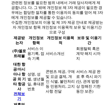
관련된 정보를 필요한 범위 내에서 거래 당사자에게 제
공합니다. 다. 그 밖에 개인정보 제 3자 제공이 필요한 경
우에는 합당한 절차를 통한 이용자의 동의를 얻어 제 3자
에게 개인정보를 제공할 수 있습니다.
수집한 개인정보의 이용 및 제 3자 제공 안내로 제공받는
자 개인정보 항목 개인정보 이용목적 보유 및 이용기간
으로 구성
제공받
개인정보
개인정보 이용목
보유 및 이용기
는자
항목
적
간
서비스 이
회원탈퇴 혹은
(주)옐로
용기록, 접
서비스개선
계약 해지 시까
트래블
속 기록
지
대한 항
공/아시
콘텐츠 제공, 구매
서비스 제공 완
아나 항
성명, 성
및 요금 결제, 개
료 후 즉시 파기
공 외 기
별, 생년월
인 식별, 불만처리
(단, 관계 법령
타 항공
일, 휴대폰
등 민원처리, 고지
상 정해진 기한
사
번호
사항 전달
동안 보존)
전체보
기
제휴업