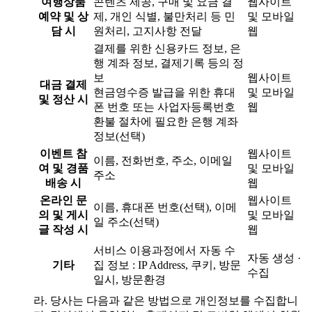
여행상품
콘텐츠 제공, 구매 및 요금 결
웹사이트
예약 및 상
제, 개인 식별, 불만처리 등 민
및 모바일
담 시
원처리, 고지사항 전달
웹
결제를 위한 신용카드 정보, 은
행 계좌 정보, 결제기록 등의 정
보
웹사이트
대금 결제
현금영수증 발급을 위한 휴대
및 모바일
및 정산 시
폰 번호 또는 사업자등록번호
웹
환불 절차에 필요한 은행 계좌
정보(선택)
이벤트 참
웹사이트
이름, 전화번호, 주소, 이메일
여 및 경품
및 모바일
주소
배송 시
웹
온라인 문
웹사이트
이름, 휴대폰 번호(선택), 이메
의 및 게시
및 모바일
일 주소(선택)
글 작성 시
웹
서비스 이용과정에서 자동 수
자동 생성 ·
기타
집 정보 : IP Address, 쿠키, 방문
수집
일시, 방문환경
라. 당사는 다음과 같은 방법으로 개인정보를 수집합니