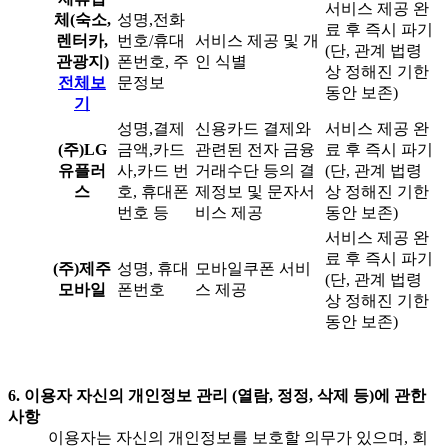
서비스 제공 완
체(숙소,
성명,전화
료 후 즉시 파기
렌터카,
번호/휴대
서비스 제공 및 개
(단, 관계 법령
관광지)
폰번호, 주
인 식별
상 정해진 기한
전체보
문정보
동안 보존)
기
성명,결제
신용카드 결제와
서비스 제공 완
(주)LG
금액,카드
관련된 전자 금융
료 후 즉시 파기
유플러
사,카드 번
거래수단 등의 결
(단, 관계 법령
스
호, 휴대폰
제정보 및 문자서
상 정해진 기한
번호 등
비스 제공
동안 보존)
서비스 제공 완
료 후 즉시 파기
(주)제주
성명, 휴대
모바일쿠폰 서비
(단, 관계 법령
모바일
폰번호
스 제공
상 정해진 기한
동안 보존)
6. 이용자 자신의 개인정보 관리 (열람, 정정, 삭제 등)에 관한
사항
이용자는 자신의 개인정보를 보호할 의무가 있으며, 회