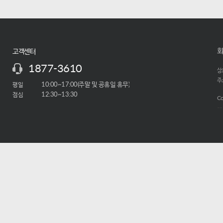
회
고객센터
1877-3610
상호
주소
평일
10:00~17:00(주말 및 공휴일 휴무)
점심
12:30~13:30
Co
-