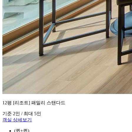
12평 [리조트] 패밀리 스탠다드
기준 2인 / 최대 5인
객실 상세보기
(퀸+퀸)