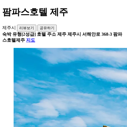
팜파스호텔 제주
제주시
리뷰보기
공유하기
숙박 유형
[2성급] 호텔
주소
제주 제주시 서해안로 368-3 팜파
스호텔제주
지도