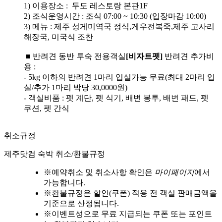
1) 이용장소 : 두도 레스토랑 본관1F
2) 조식운영시간 : 조식 07:00 ~ 10:30 (입장마감 10:00)
3) 메뉴 : 제주 성게미역국 정식,게우전복죽,제주 고사리
해장국, 미국식 조찬
■ 반려견 동반 투숙 전용객실
[비자트펫]
반려견 추가비
용 :
- 5kg 이하의 반려견 1마리 입실가능 무료(최대 2마리 입
실/추가 1마리 박당 30,0000원)
- 객실비품 : 펫 계단, 펫 식기, 배변 봉투, 배변 패드, 펫
쿠션, 펫 간식
취소규정
제주닷컴 숙박 취소/환불규정
※
예약취소 및 취소사항 확인은
마이페이지
에서
가능합니다.
※
환불규정은 할인(쿠폰) 적용 전 객실 판매금액을
기준으로 산정됩니다.
※
이벤트성으로 무료 지급되는 쿠폰 또는 포인트