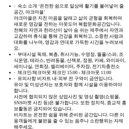
· 숙소 소개
‘온전한 쉼으로 일상에 활기를 불어넣어 줄
공간, 야크마을’
야크마을은 지친 마음을 달래고 삶의 균형을 회복하며
새로운 영감을 전하는 아웃도어 복합문화공간입니다.
천혜의 자연과 한라산이 살아 숨 쉬는 제주에서 자연과
교감하며 휴식을 통해 건강을 회복하고, 소중한 사람과
대화를 나누며, 영감과 연대로 가득한 시간을 누려보세
요.
· 부대시설
독채, 복층, 취사가능, 수영장, 월풀/스파, 조
식운영, 테라스, 반려동물, 산책로, 정원, 카페, 와이파이,
세미나실, 연회장, 엘리베이터, 주차장, 전기차충전소
· 체크인/체크아웃
체크인 15:00 - 체크아웃 11:00
· 유의사항
비자트 내·외부 전 구역이 금연입니다.
유아 및 미성년자는 보호자와 함께 시설을 이용하여야
합니다.
사전에 협의되지 않은 상업사진 및 영상 촬영(쇼핑몰,
SNS마켓 사진 등)은 불가합니다. 또한 정치적, 종교적 홍
보활동은 금지되어 있습니다.
비자트는 온전한 쉼을 위해 준비된 공간입니다. 다른 이
용객들에게 불편을 줄 수 있는 음주나 소란행위는 자제
해주세요.