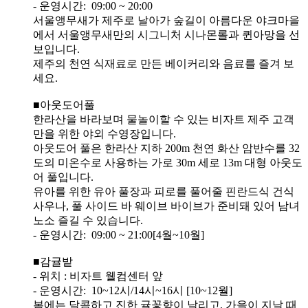
- 운영시간: 09:00 ~ 20:00
서울앵무새가 제주로 날아가 숲길이 아름다운 야크마을
에서 서울앵무새만의 시그니처 시나몬롤과 퀸아망을 선
보입니다.
제주의 천연 식재료로 만든 베이커리와 음료를 즐겨 보
세요.
■아웃도어풀
한라산을 바라보며 물놀이할 수 있는 비자트 제주 고객
만을 위한 야외 수영장입니다.
아웃도어 풀은 한라산 지하 200m 천연 화산 암반수를 32
도의 미온수로 사용하는 가로 30m 세로 13m 대형 아웃도
어 풀입니다.
유아를 위한 유아 풀장과 피로를 풀어줄 핀란드식 건식
사우나, 풀 사이드 바 웨이브 바이브가 준비돼 있어 남녀
노소 즐길 수 있습니다.
- 운영시간: 09:00 ~ 21:00[4월~10월]
■감귤밭
- 위치 : 비자트 웰컴센터 앞
- 운영시간: 10~12시/14시~16시 [10~12월]
봄에는 달콤하고 진한 귤꽃향이 날리고, 가을이 지날 때