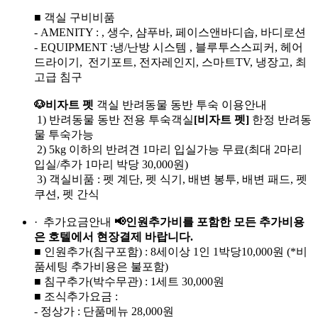
■ 객실 구비비품
- AMENITY : , 생수, 샴푸바, 페이스앤바디솝, 바디로션
- EQUIPMENT :냉/난방 시스템 , 블루투스스피커, 헤어
드라이기, 전기포트, 전자레인지, 스마트TV, 냉장고, 최
고급 침구
🐶비자트 펫
객실 반려동물 동반 투숙 이용안내
1) 반려동물 동반 전용 투숙객실
[비자트 펫]
한정 반려동
물 투숙가능
2) 5kg 이하의 반려견 1마리 입실가능 무료(최대 2마리
입실/추가 1마리 박당 30,000원)
3) 객실비품 : 펫 계단, 펫 식기, 배변 봉투, 배변 패드, 펫
쿠션, 펫 간식
· 추가요금안내
📢
인원추가비를 포함한 모든 추가비용
은 호텔에서 현장결제 바랍니다.
■ 인원추가(침구포함) : 8세이상 1인 1박당10,000원 (*비
품세팅 추가비용은 불포함)
■ 침구추가(박수무관) : 1세트 30,000원
■ 조식추가요금 :
- 정상가 : 단품메뉴 28,000원