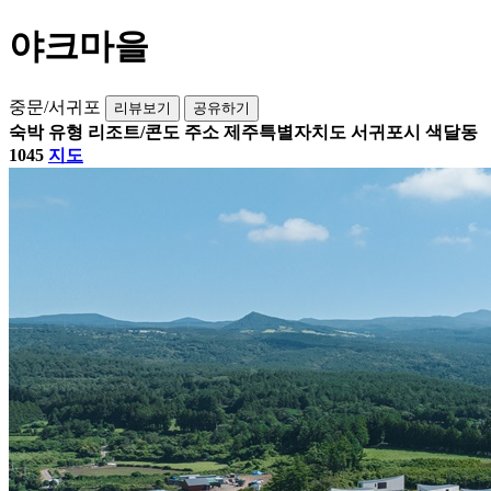
야크마을
중문/서귀포
리뷰보기
공유하기
숙박 유형
리조트/콘도
주소
제주특별자치도 서귀포시 색달동
1045
지도