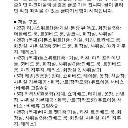
쯤이면 야크마을의 풍경은 귤로 가득 찹니다. 귤이 열리
면 직접 따먹을 수 있는 귤따기체험이 시작됩니다.
■ 객실 구조
• 22평 리빙스위트[1층:거실, 통창 뷰 욕조, 화장실/2층:
더블베드 룸, 트윈베드 룸, 발코니, 화장실, 샤워실]
• 28평 (독채)가든스위트[1층 : 거실, 키친, 트윈베드 룸,
화장실, 샤워실/2층:퀸베드 룸, 화장실, 샤워실, 야외 자쿠
지, 테라스]
• 42평 (독채)풀스위트[1층 : 거실, 키친, 야외 프라이빗
풀, 퀸베드 룸, 화장실, 샤워실/2층:퀸베드 룸, 트윈베드
룸, 야외 자쿠지, 테라스, 화장실 2, 샤워실 2]
• 5평 캐빈(원룸형) 침대, 쇼파베드, 테이블, 옷장, 신발장,
샤워실 기본제공 : 화목난로(장작포함) 유료이용 서비스
: 바베큐 그릴&숯
• 5평 카라반(원룸형) 침대, 쇼파베드, 테이블, 옷장, 신발
장, 샤워실 기본제공 : 화목난로(장작포함) 유료이용 서
비스 : 바베큐 그릴&숯
• 28평 (독채)비자트 펫[1층:거실, 키친, 트윈베드 룸, 화
장실, 샤워실/2층:퀸베드 룸, 화장실, 샤워실, 야외 자쿠
지, 테라스]