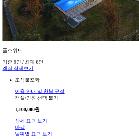
풀스위트
기준 6인 / 최대 8인
객실 상세보기
조식불포함
이용 안내 및 환불 규정
객실/인원 선택 불가
1,100,000
원
상세 요금 보기
마감
날짜별 요금 보기