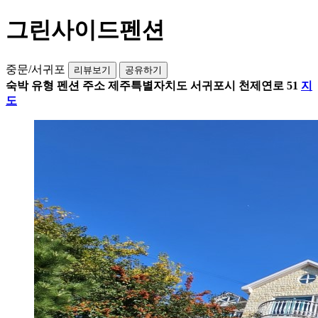
그린사이드펜션
중문/서귀포
리뷰보기
공유하기
숙박 유형
펜션
주소
제주특별자치도 서귀포시 천제연로 51
지
도