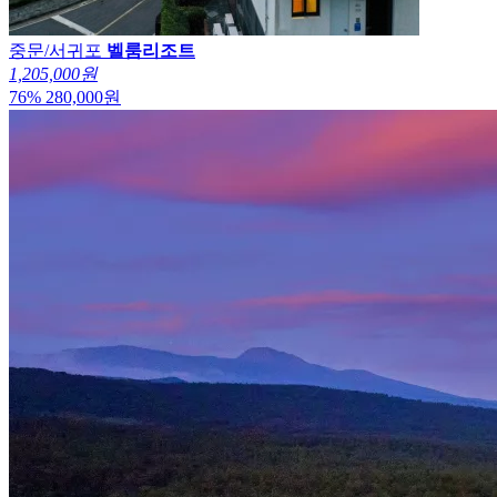
중문/서귀포
벨룸리조트
1,205,000원
76
%
280,000
원