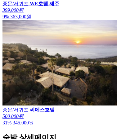
중문/서귀포
WE호텔 제주
399,000원
9
%
363,000
원
중문/서귀포
씨에스호텔
500,000원
31
%
345,000
원
숙박 상세페이지