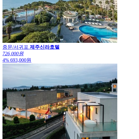
중문/서귀포
제주신라호텔
726,000원
4
%
693,000
원