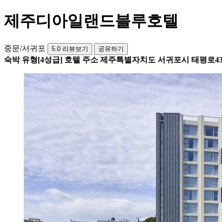
제주디아일랜드블루호텔
중문/서귀포
5.0
리뷰보기
공유하기
숙박 유형
[4성급] 호텔
주소
제주특별자치도 서귀포시 태평로43