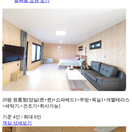
날짜별 요금 보기
20평 원룸형[양실(퀸+퀸)+쇼파베드1+주방+욕실1+개별테라스
+세탁기,+건조기+취사가능]
기준 4인 / 최대 6인
객실 상세보기