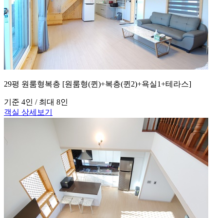
29평 원룸형복층 [원룸형(퀸)+복층(퀸2)+욕실1+테라스]
기준 4인 / 최대 8인
객실 상세보기