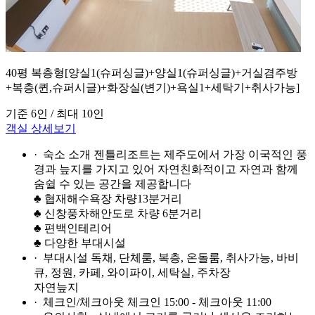
40평 복층형[양실1(슈퍼싱글)+양실1(슈퍼싱글)+거실겸주방
+복층(퀸,슈퍼시글)+화장실(변기)+욕실1+세탁기+취사가능]
기준 6인 / 최대 10인
객실 상세보기
· 숙소 소개
젠틀리조트는 제주도에서 가장 이국적인 풍
경과 늪지를 가지고 있어 자연친화적이고 자연과 함께
숨쉴 수 있는 공간을 제공합니다
♣ 협재해수욕장 차량13분거리
♣ 신창풍차해안도로 차량 6분거리
♣ 편백인테리어
♣ 다양한 부대시설
· 부대시설
독채, 단체룸, 복층, 온돌룸, 취사가능, 바비
큐, 정원, 카페, 와이파이, 세탁실, 주차장
자연늪지
· 체크인/체크아웃
체크인 15:00 - 체크아웃 11:00