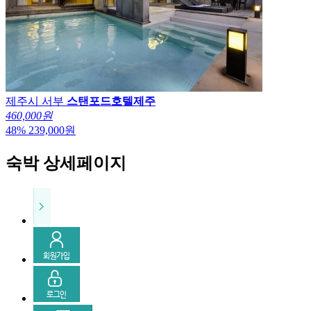
제주시 서부
스탠포드호텔제주
460,000원
48
%
239,000
원
숙박 상세페이지