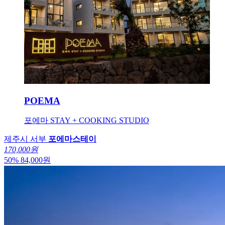
POEMA
포에마 STAY + COOKING STUDIO
제주시 서부
포에마스테이
170,000원
50
%
84,000
원