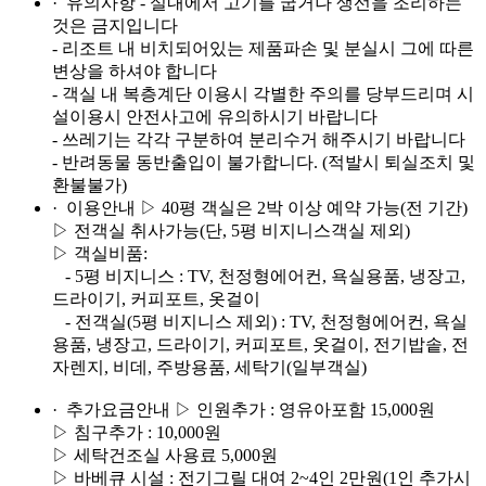
· 유의사항
- 실내에서 고기를 굽거나 생선을 조리하는
것은 금지입니다
- 리조트 내 비치되어있는 제품파손 및 분실시 그에 따른
변상을 하셔야 합니다
- 객실 내 복층계단 이용시 각별한 주의를 당부드리며 시
설이용시 안전사고에 유의하시기 바랍니다
- 쓰레기는 각각 구분하여 분리수거 해주시기 바랍니다
- 반려동물 동반출입이 불가합니다. (적발시 퇴실조치 및
환불불가)
· 이용안내
▷ 40평 객실은 2박 이상 예약 가능(전 기간)
▷ 전객실 취사가능(단, 5평 비지니스객실 제외)
▷ 객실비품:
- 5평 비지니스 : TV, 천정형에어컨, 욕실용품, 냉장고,
드라이기, 커피포트, 옷걸이
- 전객실(5평 비지니스 제외) : TV, 천정형에어컨, 욕실
용품, 냉장고, 드라이기, 커피포트, 옷걸이, 전기밥솥, 전
자렌지, 비데, 주방용품, 세탁기(일부객실)
· 추가요금안내
▷ 인원추가 : 영유아포함 15,000원
▷ 침구추가 : 10,000원
▷ 세탁건조실 사용료 5,000원
▷ 바베큐 시설 : 전기그릴 대여 2~4인 2만원(1인 추가시