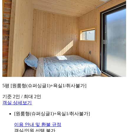
5평 [원룸형(슈퍼싱글1)+욕실1/취사불가]
기준 2인 / 최대 2인
객실 상세보기
[원룸형(슈퍼싱글1)+욕실1/취사불가]
이용 안내 및 환불 규정
객실/인원 선택 불가