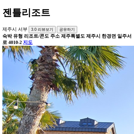
젠틀리조트
제주시 서부
3.0
리뷰보기
공유하기
숙박 유형
리조트/콘도
주소
제주특별도 제주시 한경면 일주서
로 4010-2
지도