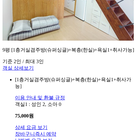
9평 [1층거실겸주방(슈퍼싱글)+복층(한실)+욕실1+취사가능]
기준 2인 / 최대 3인
객실 상세보기
[1층거실겸주방(슈퍼싱글)+복층(한실)+욕실1+취사가
능]
이용 안내 및 환불 규정
객실1 : 성인 2, 소아 0
75,000
원
상세 요금 보기
장바구니
즉시 예약