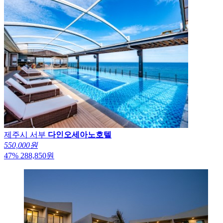
제주시 서부
다인오세아노호텔
550,000원
47
%
288,850
원