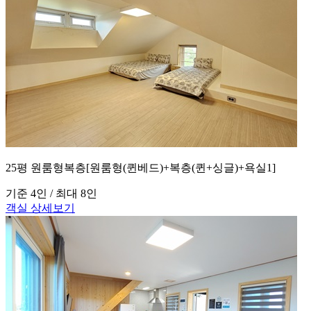
25평 원룸형복층[원룸형(퀸베드)+복층(퀸+싱글)+욕실1]
기준 4인 / 최대 8인
객실 상세보기