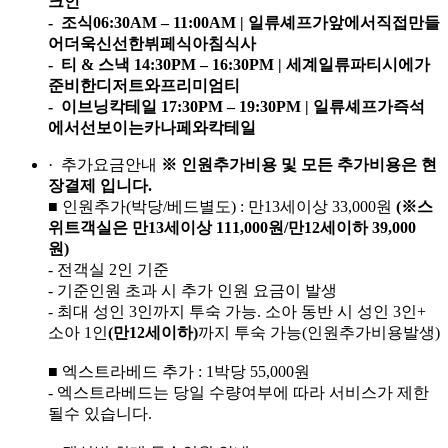
크인
-
조식
06:30AM – 11:00AM |
일류
셰프가
앞에서
직접
만들
어
더욱
신선한
뷔페식
아침식사
-
티
&
스낵
14:30PM – 16:30PM |
세계
일류
파티시에가
준비한
디저트와
프리미엄
티
-
이브닝
칵테일
17:30PM – 19:30PM |
일류
셰프가
즉석
에서
선보이는
카나페와
칵테일
· 추가요금안내
※ 인원추가비용 및 모든 추가비용은 현
장결제 입니다.
■ 인원추가(박당/베드별도) : 만13세이상 33,000원
(※스
위트객실은 만13세이상 111,000원/만12세이하 39,000
원)
- 전객실 2인 기준
- 기준인원 초과 시 추가 인원 요금이 발생
- 최대 성인 3인까지 투숙 가능. 소아 동반 시 성인 3인+
소아 1인
(만12세이하)
까지 투숙 가능(인원추가비용발생)
■ 엑스트라베드 추가 : 1박당 55,000원
- 엑스트라베드는 당일 수량여부에 따라 서비스가 제한
될수 있습니다.