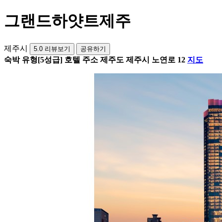
그랜드하얏트제주
제주시
5.0
리뷰보기
공유하기
숙박 유형
[5성급] 호텔
주소
제주도 제주시 노연로 12
지도