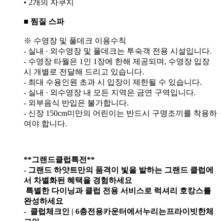
• 2개의 자쿠지
■
찜질
스파
※ 수영장 및 풀데크 이용수칙
- 실내 ∙ 외수영장 및 풀데크는 투숙객 전용 시설입니다.
- 수영장 타월은 1인 1장에 한해 제공되며, 수영장 입장
시 개별로 전달해 드리고 있습니다.
- 최대 수용인원 초과 시 입장이 제한될 수 있습니다.
- 실내 ∙ 외수영장 내 모든 지역은 금연 구역입니다.
- 외부음식 반입은 불가합니다.
- 신장 150cm미만의 어린이는 반드시 구명조끼를 착용하
여야 합니다.
**그랜드
클럽
특전**
- 그랜드 하얏트만의 품격이 빛을 발하는 그랜드 클럽에
서 차별화된 혜택을 경험하세요
특별한 다이닝과 클럽 전용 서비스로 럭셔리 호캉스를
완성하세요
-
클럽
체크인
| 6
층
전용
카운터에서
누리는
프라이빗한
체