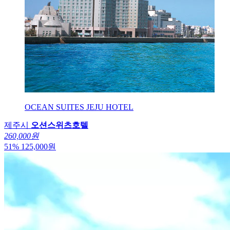
OCEAN SUITES JEJU HOTEL
제주시
오션스위츠호텔
260,000원
51
%
125,000
원