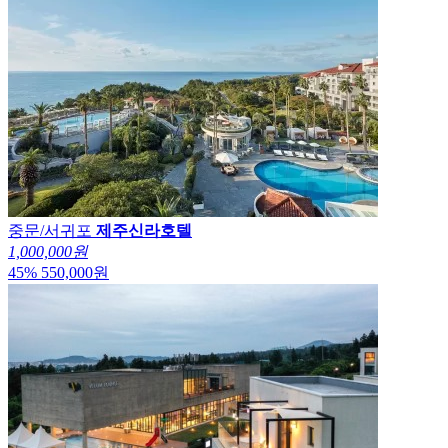
중문/서귀포
제주신라호텔
1,000,000원
45
%
550,000
원