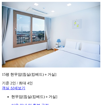
15평 현무암[침실(킹베드)＋거실]
기준 2인 / 최대 4인
객실 상세보기
현무암[침실(킹베드)＋거실]