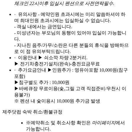
체크인 22시이후 입실시 펜션으로 사전연락필수.
· 유의사항
- 예약인원 초과시에는 미리 말씀하셔야 하
며 최대인원 초과시에는 입실하실 수 없습니다.
- 객실 내에서는 금연입니다.
- 미성년자는 부모님의 동행이 있어야 입실이 가능합니
다.
- 지나친 음주/가무/소란은 다른 분들의 휴식을 방해하므
로 이 점 유의부탁드립니다.
· 이용안내
▶ 쇠소깍 차량 2분거리.
▶ 전기차충전기설치(완속)-충전요금무료
· 추가요금안내
▶인원추가 : 영유아포함 10,000원(침구
포함)
▶침구별도 추가 : 10,000원
▶바베큐장 무료이용(숯,그릴 고객 직접준비/우천시 이
용불가)
※ 펜션 내 숯이용시 10,000원 추가금 발생
제주닷컴 숙박 취소/환불규정
※
예약취소 및 취소사항 확인은
마이페이지
에서
가능합니다.