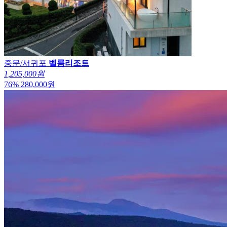
중문/서귀포
벨룸리조트
1,205,000원
76
%
280,000
원