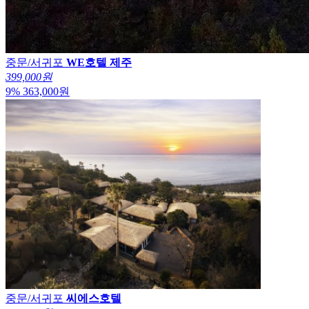
중문/서귀포
WE호텔 제주
399,000원
9
%
363,000
원
중문/서귀포
씨에스호텔