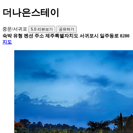
더나은스테이
중문/서귀포
5.0
리뷰보기
공유하기
숙박 유형
펜션
주소
제주특별자치도 서귀포시 일주동로 8280
지도