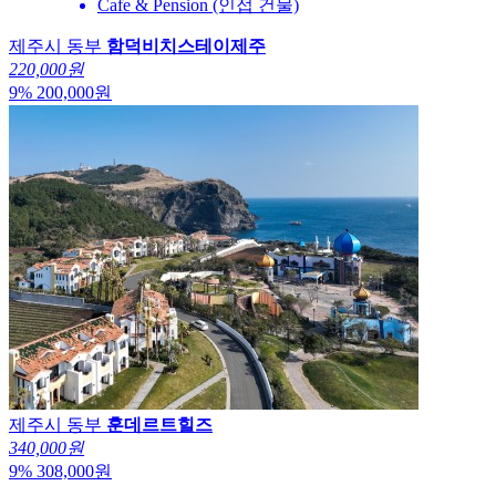
Cafe & Pension (인접 건물)
제주시 동부
함덕비치스테이제주
220,000원
9
%
200,000
원
제주시 동부
훈데르트힐즈
340,000원
9
%
308,000
원