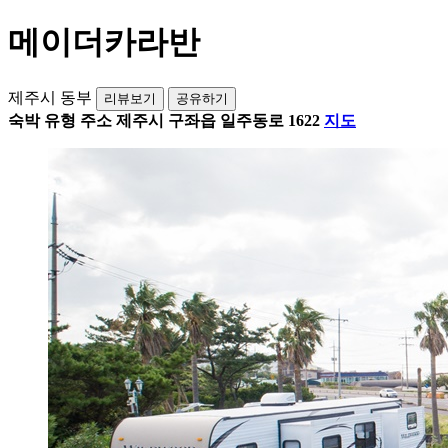
메이더카라반
제주시 동부
리뷰보기
공유하기
숙박 유형
주소
제주시 구좌읍 일주동로 1622
지도