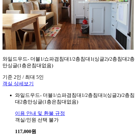
와일드우드- 더블1/쇼파겸침대1/2층침대1(싱글2)/2층침대2층
만싱글(1층은침대없음)
기준 2인 / 최대 5인
객실 상세보기
와일드우드- 더블1/쇼파겸침대1/2층침대1(싱글2)/2층침
대2층만싱글(1층은침대없음)
이용 안내 및 환불 규정
객실/인원 선택 불가
117,000
원