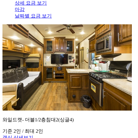
상세 요금 보기
마감
날짜별 요금 보기
와일드캣- 더블1/2층침대2(싱글4)
기준 2인 / 최대 2인
객실 상세보기