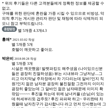
* 위의 후기들은 다른 고객분들에게 정확한 정보를 제공할 수
없고,
구매를 위한 판단에 혼란을 가중 시킬 수 있으므로 비방성, 악
의적 후기는 게시판 관리자 판단 및 채팅에 따라 삭제처리 되
오니 참고 부탁드립니다.
별 5개중 4.3개
4.3
홍애*
2021.03.02 작성
별 5개중 5개
호텔이 깨끗하고 좋아요.
박은비
2018.09.28 작성
별 5개중 3개
시설은 깨끗했음! 발렛파킹도 해주셨음 (나이있으신분
들은 굉장히 친절하셨음) 뷰는 시내뷰라 그냥저냥....그
리고 마지막날 주차장에서 차 기다리는데 알바?인지 직
원?인지 젊은 남자분 굉장히 불친절함 그전까지 이미지
굉장히 좋았는데 그 알바인 젊은 남자때문에 이미지 확
깎임~~~~~ 후진을 하는데 뒤에 남녀커플 (손님)이 있는
데 허세부리듯 겁주듯? 후진 파파팍 하고~ 우리한테 차
줬을때 남자친구가 감사합니다 라고 먼저 인사했는데 그