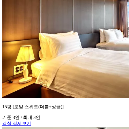
15평 [로얄 스위트(더블+싱글)]
기준 3인 / 최대 3인
객실 상세보기