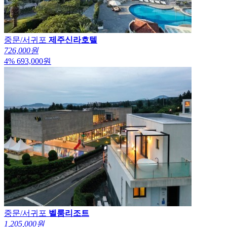
중문/서귀포
제주신라호텔
726,000원
4
%
693,000
원
중문/서귀포
벨룸리조트
1,205,000원