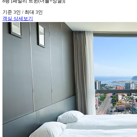
8평 [패밀리 트윈(더블+싱글)]
기준 3인 / 최대 3인
객실 상세보기