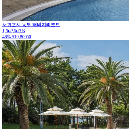
서귀포시 동부
해비치리조트
1,000,000원
48
%
519,800
원