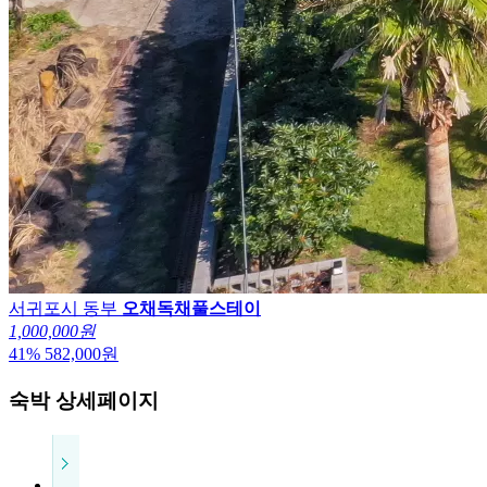
서귀포시 동부
오채독채풀스테이
1,000,000원
41
%
582,000
원
숙박 상세페이지