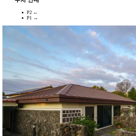
P2 ←
P1 →