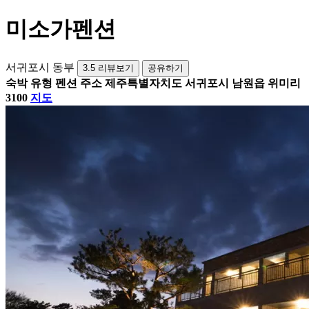
미소가펜션
서귀포시 동부
3.5
리뷰보기
공유하기
숙박 유형
펜션
주소
제주특별자치도 서귀포시 남원읍 위미리
3100
지도