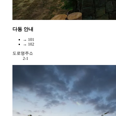
다동 안내
→ 101
→ 102
도로명주소
2-1