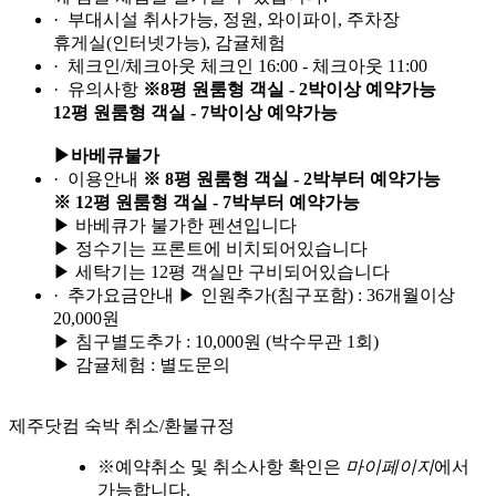
· 부대시설
취사가능, 정원, 와이파이, 주차장
휴게실(인터넷가능), 감귤체험
· 체크인/체크아웃
체크인 16:00 - 체크아웃 11:00
· 유의사항
※8평 원룸형 객실 - 2박이상 예약가능
12평 원룸형 객실 - 7박이상 예약가능
▶바베큐불가
· 이용안내
※ 8평 원룸형 객실 - 2박부터 예약가능
※ 12평 원룸형 객실 - 7박부터 예약가능
▶ 바베큐가 불가한 펜션입니다
▶ 정수기는 프론트에 비치되어있습니다
▶ 세탁기는 12평 객실만 구비되어있습니다
· 추가요금안내
▶ 인원추가(침구포함) : 36개월이상
20,000원
▶ 침구별도추가 : 10,000원 (박수무관 1회)
▶ 감귤체험 : 별도문의
제주닷컴 숙박 취소/환불규정
※
예약취소 및 취소사항 확인은
마이페이지
에서
가능합니다.