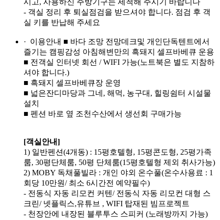
시고, 사용하신 주방기구는 세척해 주시기 바랍니다
- 객실 정리 후 퇴실점검을 받으셔야 합니다. 점검 후 객
실 키를 반납해 주세요
· 이용안내
■ 바다 조망 전망데크및 개인단독텐트에서
즐기는 캠핑감성 아침해변만의 흑돼지 셀프바베큐 운용
■ 전객실 인터넷 회선 / WIFI 가능(노트북은 별도 지참하
셔야 합니다.)
■ 흑돼지 셀프바베큐장 운영
■ 넓은잔디마당과 그네, 해먹, 농구대, 힐링쉼터 시설물
설치
■ 펜션 바로 옆 조천수산에서 생선회 구매가능
[객실안내]
1) 일반펜션(4개동) : 15평호텔형, 15평콘도형, 25평가족
룸, 30평단체룸, 50평 단체룸(15평호텔형 제외 취사가능)
2) MOBY 독채풀빌라 : 개인 야외 온수풀(온수사용료 : 1
회당 10만원/ 최소 6시간전 예약필수)
- 전동식 자동 리모컨 커텐/ 전동식 자동 리모컨 대형 스
크린/ 넷플릭스,유튜브 , WIFI 탑재된 빔프로젝트
- 천장안에 내장된 블루투스 스피커 (노래방까지 가능)