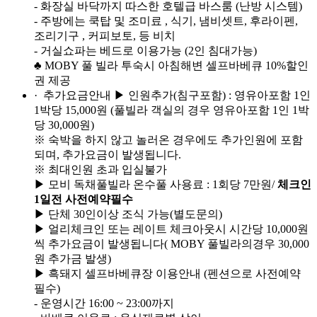
- 화장실 바닥까지 따스한 호텔급 바스룸 (난방 시스템)
- 주방에는 쿡탑 및 조미료 , 식기, 냄비셋트, 후라이펜,
조리기구 , 커피보토, 등 비치
- 거실쇼파는 베드로 이용가능 (2인 침대가능)
♣ MOBY 풀 빌라 투숙시 아침해변 셀프바베큐 10%할인
권 제공
· 추가요금안내
▶ 인원추가(침구포함) : 영유아포함 1인
1박당 15,000원 (풀빌라 객실의 경우 영유아포함 1인 1박
당 30,000원)
※ 숙박을 하지 않고 놀러온 경우에도 추가인원에 포함
되며, 추가요금이 발생됩니다.
※ 최대인원 초과 입실불가
▶ 모비 독채풀빌라 온수풀 사용료 : 1회당 7만원/
체크인
1일전 사전예약필수
▶ 단체 30인이상 조식 가능(별도문의)
▶ 얼리체크인 또는 레이트 체크아웃시 시간당 10,000원
씩 추가요금이 발생됩니다( MOBY 풀빌라의경우 30,000
원 추가금 발생)
▶ 흑돼지 셀프바베큐장 이용안내 (펜션으로 사전예약
필수)
- 운영시간 16:00 ~ 23:00까지