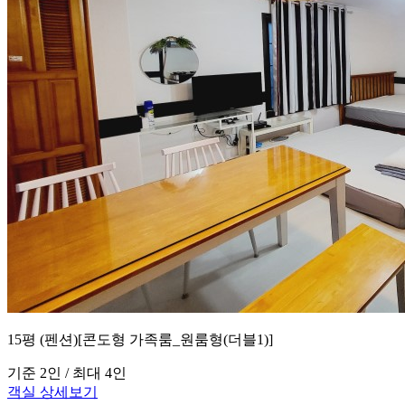
15평 (펜션)[콘도형 가족룸_원룸형(더블1)]
기준 2인 / 최대 4인
객실 상세보기