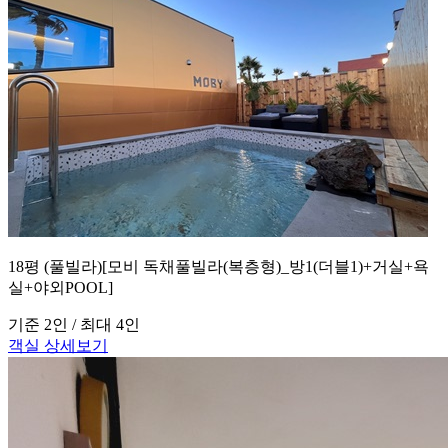
18평 (풀빌라)[모비 독채풀빌라(복층형)_방1(더블1)+거실+욕
실+야외POOL]
기준 2인 / 최대 4인
객실 상세보기