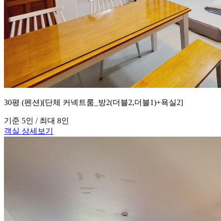
30평 (펜션)[단체 커넥트룸_방2(더블2,더블1)+욕실2]
기준 5인 / 최대 8인
객실 상세보기