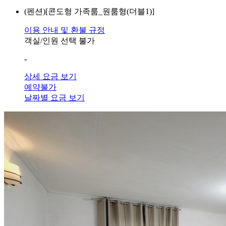
(펜션)[콘도형 가족룸_원룸형(더블1)]
이용 안내 및 환불 규정
객실/인원 선택 불가
-
상세 요금 보기
예약불가
날짜별 요금 보기