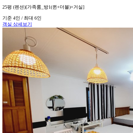
25평 (펜션)[가족룸_방1(퀸+더블)+거실]
기준 4인 / 최대 6인
객실 상세보기