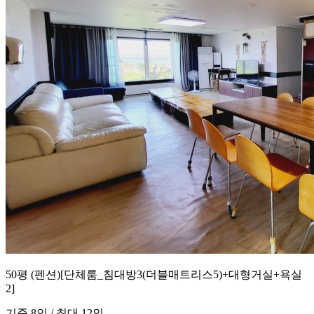
50평 (펜션)[단체룸_침대방3(더블매트리스5)+대형거실+욕실
2]
기준 8인 / 최대 12인