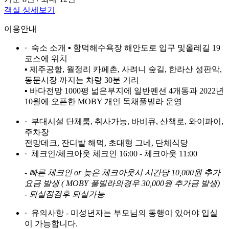
객실 상세보기
이용안내
· 숙소 소개
▪ 함덕해수욕장 해안도로 입구 및올레길 19
코스에 위치
▪ 제주공항, 월정리 카페촌, 사려니 숲길, 한라산 성판악,
동문시장 까지는 차량 30분 거리
▪ 바다전망 1000평 넓은부지에 일반펜션 4개동과 2022년
10월에 오픈한 MOBY 개인 독채풀빌라 운영
· 부대시설
단체룸, 취사가능, 바비큐, 산책로, 와이파이,
주차장
전망데크, 잔디밭 해먹, 초대형 그네, 단체식당
· 체크인/체크아웃
체크인 16:00 - 체크아웃 11:00
- 빠른 체크인 or 늦은 체크아웃시 시간당 10,000원 추가
요금 발생 ( MOBY 풀빌라의경우 30,000원 추가금 발생)
- 퇴실점검후 퇴실가능
· 유의사항
- 미성년자는 부모님의 동행이 있어야 입실
이 가능합니다.