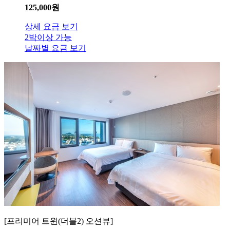
125,000
원
상세 요금 보기
2박이상 가능
날짜별 요금 보기
[프리미어 트윈(더블2) 오션뷰]