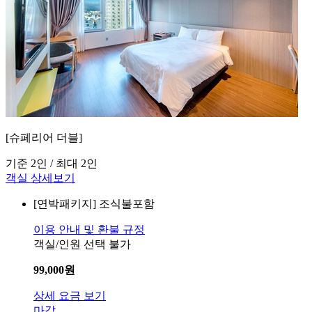
[슈페리어 더블]
기준 2인 / 최대 2인
객실 상세보기
[연박패키지]
조식불포함
이용 안내 및 환불 규정
객실/인원 선택 불가
99,000
원
상세 요금 보기
마감