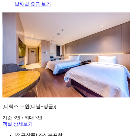
날짜별 요금 보기
[디럭스 트윈(더블+싱글)]
기준 3인 / 최대 3인
객실 상세보기
[정규상품]
조식불포함